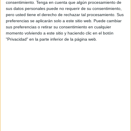
consentimiento.
Tenga en cuenta que algún procesamiento de
la mañana del sábado, ella “entra al cuarto de baño” de su
sus datos personales puede no requerir de su consentimiento,
domicilio, “nota como el bebé se le salía y cae al suelo
pero usted tiene el derecho de rechazar tal procesamiento. Sus
muerto”.
preferencias se aplicarán solo a este sitio web. Puede cambiar
sus preferencias o retirar su consentimiento en cualquier
La familia explica que ella llegó a Urgencias a las 3.37 de
momento volviendo a este sitio y haciendo clic en el botón
la madrugada del sábado con dolores, mareos, vómitos y
"Privacidad" en la parte inferior de la página web.
sangrando. Sin embargo, reprochan sus allegados, “el
señor –doctor– que estaba ahí sabiendo que estaba
embarazada de cinco meses ni le manda ecografía ni le
hace una analítica ni manda a llamar a un ginecólogo para
saber qué le pasaba o si el bebé estaba bien o no”.
Incluso llegó a mostrarle una gasa empapada en sangre,
señalan sus familiares, obteniendo como respuesta del
“carnicero de guardia” que “no se preocupara que no es
nada grave”.
El primer diagnóstico: una infección de orina