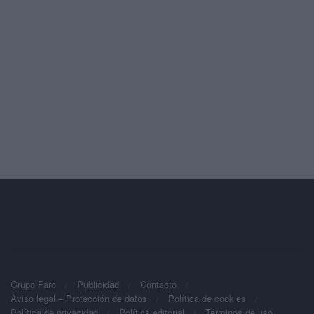
Grupo Faro
Publicidad
Contacto
Aviso legal – Protección de datos
Política de cookies
Política de privacidad
Política editorial
Términos de uso