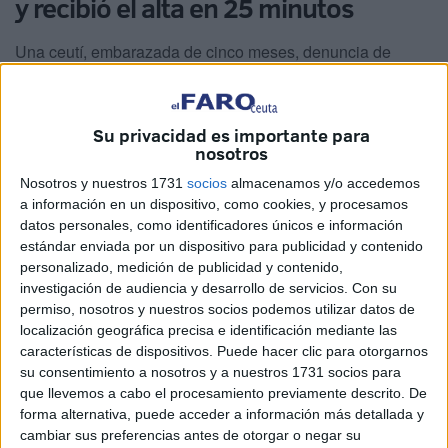
y recibió el alta en 25 minutos
Una ceutí, embarazada de cinco meses, denuncia de
forma pública que ha perdido el bebé que esperaba por
una presunta negligencia cometida por el médico que le
atendió en Urgencias del Hospital Universitario en la
Su privacidad es importante para
nosotros
noche del viernes al sábado.
Nosotros y nuestros 1731
socios
almacenamos y/o accedemos
La familia sostiene que la gestación transcurrió con
a información en un dispositivo, como cookies, y procesamos
normalidad hasta esa madrugada del pasado fin de
datos personales, como identificadores únicos e información
semana, cuando llegó al centro sanitario de Ingesa en
estándar enviada por un dispositivo para publicidad y contenido
personalizado, medición de publicidad y contenido,
Loma Colmenar “retorciéndose de dolor”.
investigación de audiencia y desarrollo de servicios.
Con su
permiso, nosotros y nuestros socios podemos utilizar datos de
Tras atenderle, el facultativo envió a la mujer de vuelta a
localización geográfica precisa e identificación mediante las
su casa sin practicarle prueba alguna, según relatan los
características de dispositivos. Puede hacer clic para otorgarnos
afectados, tan solo recetándole un antibiótico y
su consentimiento a nosotros y a nuestros 1731 socios para
paracetamol a pesar de que sangraba.
que llevemos a cabo el procesamiento previamente descrito. De
forma alternativa, puede acceder a información más detallada y
Cinco horas después del alta en Urgencias, a las 9.00 de
cambiar sus preferencias antes de otorgar o negar su