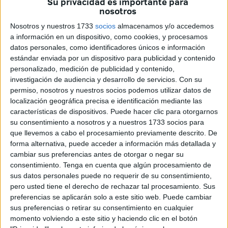
Su privacidad es importante para
persona muy querida en la barriada que fue sorprendido
nosotros
por la muerte en febrero.
Nosotros y nuestros 1733
socios
almacenamos y/o accedemos
Ha sido su hijo, José Mari Ramos Marín, quien ha
a información en un dispositivo, como cookies, y procesamos
datos personales, como identificadores únicos e información
presentado su candidatura única para ocupar el puesto
estándar enviada por un dispositivo para publicidad y contenido
que su padre, desgraciadamente, dejó vacío por capricho
personalizado, medición de publicidad y contenido,
de la vida.
investigación de audiencia y desarrollo de servicios.
Con su
permiso, nosotros y nuestros socios podemos utilizar datos de
El hijo de Pepe ha estado acompañado por el presidente
localización geográfica precisa e identificación mediante las
de la Federación Provincial de Asociaciones de Vecinos,
características de dispositivos. Puede hacer clic para otorgarnos
su consentimiento a nosotros y a nuestros 1733 socios para
Francisco Segado; Luis García, vicepresidente de la
que llevemos a cabo el procesamiento previamente descrito. De
asociación de vecinos de Miramar Alto; Omar Chaib,
forma alternativa, puede acceder a información más detallada y
presidente de la asociación de vecinos de Bermudo
cambiar sus preferencias antes de otorgar o negar su
Soriano; y José Ríos, presidente vecinal de Los Rosales.
consentimiento.
Tenga en cuenta que algún procesamiento de
sus datos personales puede no requerir de su consentimiento,
pero usted tiene el derecho de rechazar tal procesamiento. Sus
preferencias se aplicarán solo a este sitio web. Puede cambiar
sus preferencias o retirar su consentimiento en cualquier
momento volviendo a este sitio y haciendo clic en el botón