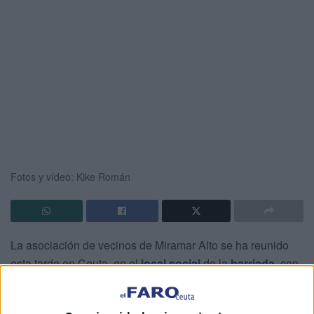
Fotos y vídeo: Kike Román
La asociación de vecinos de Miramar Alto se ha reunido
esta tarde en Ceuta, en el
local social
de la
barriada
, con
motivo de las elecciones a la presidencia 2025
en
memoria de Pepe Ramos
, antiguo presidente y una