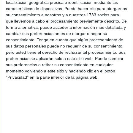
resistencia de una persona que vivía acosada y acusada
localización geográfica precisa e identificación mediante las
características de dispositivos. Puede hacer clic para otorgarnos
sin piedad por algunos medios de comunicación;
su consentimiento a nosotros y a nuestros 1733 socios para
insultada y vituperada al entrar o salir de su propio
que llevemos a cabo el procesamiento previamente descrito. De
domicilio por grupos de personas expresamente incitadas
forma alternativa, puede acceder a información más detallada y
para ello; injuriada y calumniada en las redes sociales y
cambiar sus preferencias antes de otorgar o negar su
consentimiento.
Tenga en cuenta que algún procesamiento de
exiliada del partido con injustas e interesadas
sus datos personales puede no requerir de su consentimiento,
motivaciones por parte de algunos sus dirigentes.
pero usted tiene el derecho de rechazar tal procesamiento. Sus
preferencias se aplicarán solo a este sitio web. Puede cambiar
El ser humano corre el riesgo de ser reducido a un mero
sus preferencias o retirar su consentimiento en cualquier
engranaje de un mecanismo que lo trata como un simple
momento volviendo a este sitio y haciendo clic en el botón
bien de consumo para ser utilizado, de modo que –
"Privacidad" en la parte inferior de la página web.
lamentablemente lo percibimos a menudo –, cuando la
vida ya no sirve a dicho mecanismo se la descarta… .
Estas ilustres palabras del Papa Francisco en su discurso
ante el Parlamento Europeo son expresivas del peligroso
reduccionismo al que hoy se está sometiendo a las
personas en distintos ámbitos de nuestra vida social.