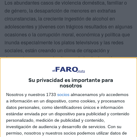
Los abundantes casos de violencia doméstica, familiar o
de género, la desaparición de menores en extrañas
circunstancias, la creciente ingestión de alcohol en
adolescentes y jóvenes con trágicos resultados en algunas
ocasiones o la corrupción moral, económica y política que
inunda especialmente los platos televisivos y las redes
sociales, están creando un clima de crispación y
desasosiego que puede alterar y de hecho lo está
haciendo, la paz y convivencia sociales.
El último acontecimiento que nos ha sorprendido
Su privacidad es importante para
nosotros
dramáticamente ha sido la inesperada muerte de Rita
Barberá en la fría soledad de la habitación del Hotel donde
Nosotros y nuestros 1733
socios
almacenamos y/o accedemos
a información en un dispositivo, como cookies, y procesamos
habitualmente pernoctaba y que ha originado una
datos personales, como identificadores únicos e información
convulsión sin precedentes en la clase política y en la
estándar enviada por un dispositivo para publicidad y contenido
opinión pública.
personalizado, medición de publicidad y contenido,
investigación de audiencia y desarrollo de servicios.
Con su
Su infartado corazón ha sido la consecuencia de la débil
permiso, nosotros y nuestros socios podemos utilizar datos de