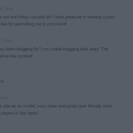
e 7 años
 not one thing I usually do! I take pleasure in reading a post
hanks for permitting me to comment!
 7 años
ou been blogging for? you made blogging look easy. The
 alone the content!
ks.
 años
his site as an model, very clean and great user friendly style
expert in this topic!