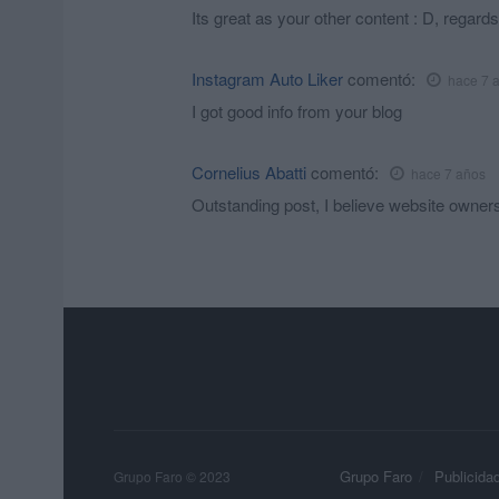
Its great as your other content : D, regards
Instagram Auto Liker
comentó:
hace 7 
I got good info from your blog
Cornelius Abatti
comentó:
hace 7 años
Outstanding post, I believe website owners s
Grupo Faro
Publicida
Grupo Faro © 2023