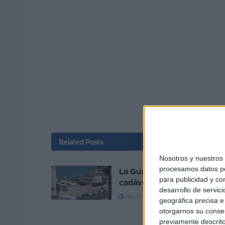
Related
Posts
Nosotros y nuestro
procesamos datos per
La Guardia Civil localiza un
para publicidad y co
cadáver en Juan XXIII
desarrollo de servici
HACE 3 MINUTOS
geográfica precisa e 
otorgarnos su conse
previamente descrito