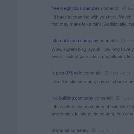
free weight loss samples
comentó:
hac
I’d have to examine with you here. Which is
that may make folks think. Additionally, t
affordable seo company
comentó:
hace
Wow, superb blog layout! How long have y
overall look of your site is magnificent, let
is phen375 safe
comentó:
hace 7 años
I like this site so much, saved to bookmar
link building company
comentó:
hace 7
I think other site proprietors should take t
and design, let alone the content. You're an 
bhimchat
comentó:
hace 7 años