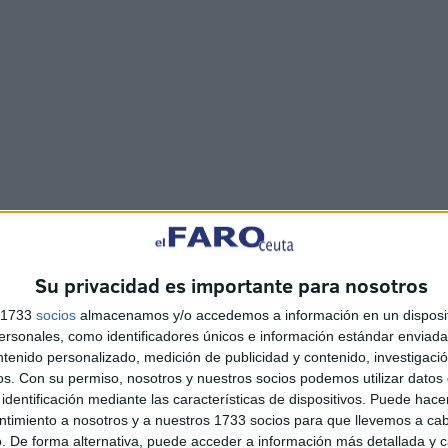
Su privacidad es importante para nosotros
s 1733
socios
almacenamos y/o accedemos a información en un disposit
sonales, como identificadores únicos e información estándar enviada 
Alerta alimentaria por
ntenido personalizado, medición de publicidad y contenido, investigaci
vidrios en tarros de
os.
Con su permiso, nosotros y nuestros socios podemos utilizar datos 
mermelada y miel
identificación mediante las características de dispositivos. Puede hacer
HACE 11 MINUTOS
ntimiento a nosotros y a nuestros 1733 socios para que llevemos a ca
. De forma alternativa, puede acceder a información más detallada y 