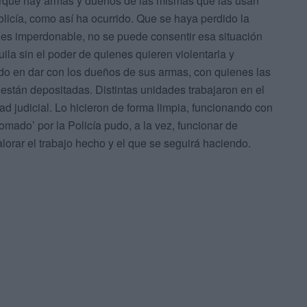
orque hay armas y dueños de las mismas que las usan
olicía, como así ha ocurrido. Que se haya perdido la
 es imperdonable, no se puede consentir esa situación
ila sin el poder de quienes quieren violentarla y
ando en dar con los dueños de sus armas, con quienes las
 están depositadas. Distintas unidades trabajaron en el
ad judicial. Lo hicieron de forma limpia, funcionando con
tomado’ por la Policía pudo, a la vez, funcionar de
orar el trabajo hecho y el que se seguirá haciendo.