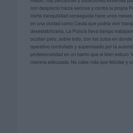
miedo, hay percances y situaciones extremas p
con desprecio hacia vecinos y contra la propia P
cierta tranquilidad conseguida hace unos meses
en una ciudad como Ceuta que podría vivir tranqu
desestabilizarla. La Policía lleva tiempo trabaj
ocultan pero, sobre todo, con los zulos en donde
operativo controlado y supervisado por la autorid
profesionalidad en un barrio que si bien estuvo ‘
manera adecuada. No cabe más que felicitar y val