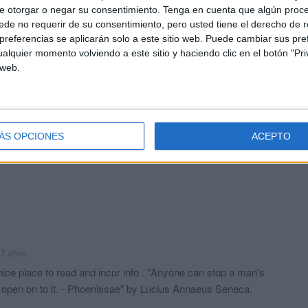
r
Se multiplican en Marruecos
e otorgar o negar su consentimiento.
Tenga en cuenta que algún proc
n
las convocatorias para una
de no requerir de su consentimiento, pero usted tiene el derecho de r
entrada masiva a España
referencias se aplicarán solo a este sitio web. Puede cambiar sus pref
alquier momento volviendo a este sitio y haciendo clic en el botón "Pri
HACE 2 HORAS
 web.
El inmigrante que llegó en
parapente a Benzú en pleno
a
blindaje de la frontera con
Marruecos
ÁS OPCIONES
ACEPTO
HACE 3 HORAS
 7 años
g nice place to read and incur info . "Anyone can stop a man's
s open on to it. - Phoenissae" by Lucius Annaeus Seneca.