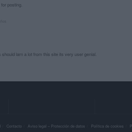
 for posting.
años
hould larn a lot from this site its very user genial.
d
Contacto
Aviso legal – Protección de datos
Política de cookies
P