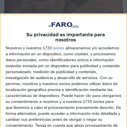
Foto: Reduan Ben Zakour
Su privacidad es importante para
nosotros
Nosotros y nuestros 1733
socios
almacenamos y/o accedemos
En estos tiempos de fachada expuesta hasta la
a información en un dispositivo, como cookies, y procesamos
enfermedad en redes sociales y de valores transformados
datos personales, como identificadores únicos e información
en mero objeto de rentabilidad, cuesta creerse que alguien
estándar enviada por un dispositivo para publicidad y contenido
luche por lo que realmente dice que lucha. En eso de
personalizado, medición de publicidad y contenido,
investigación de audiencia y desarrollo de servicios.
Con su
defender el interés superior del menor todos se apuntan al
permiso, nosotros y nuestros socios podemos utilizar datos de
carro, todos. Habría que preguntarse si entre esos
localización geográfica precisa e identificación mediante las
menores también hay etiquetas, porque no a todos se les
características de dispositivos. Puede hacer clic para otorgarnos
defiende o se les siente de igual manera.
su consentimiento a nosotros y a nuestros 1733 socios para
que llevemos a cabo el procesamiento previamente descrito. De
En la mañana de ayer fue enterrado en el cementerio de
forma alternativa, puede acceder a información más detallada y
cambiar sus preferencias antes de otorgar o negar su
Sidi Embarek el que también era un niño, aunque nadie le
consentimiento.
Tenga en cuenta que algún procesamiento de