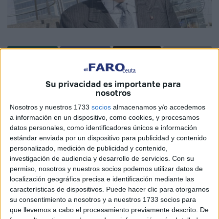
El secretario de Estado para la Unión Europea, Íñigo
Su privacidad es importante para
Méndez de Vigo, iniciará hoy una visita de dos días a
nosotros
Ceuta, que le llevará a conocer de cerca el
Nosotros y nuestros 1733
socios
almacenamos y/o accedemos
aprovechamiento que ha hecho la Ciudad Autónoma de
a información en un dispositivo, como cookies, y procesamos
los fondos europeos y los objetivos que Ceuta tiene en el
datos personales, como identificadores únicos e información
estándar enviada por un dispositivo para publicidad y contenido
marco de su pertenencia a la UE.
personalizado, medición de publicidad y contenido,
investigación de audiencia y desarrollo de servicios.
Con su
Hoy lunes a las 19.00 horas el secretario de Estado llegará
permiso, nosotros y nuestros socios podemos utilizar datos de
al Palacio de la Asamblea. Primero firmará en el Libro de
localización geográfica precisa e identificación mediante las
Honor y posteriormente se reunirá con el presidente de la
características de dispositivos. Puede hacer clic para otorgarnos
Ciudad, Juan Vivas. En este encuentro, Vivas estará
su consentimiento a nosotros y a nuestros 1733 socios para
que llevemos a cabo el procesamiento previamente descrito. De
acompañado por el consejero de Hacienda, Economía y