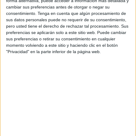
forma alternativa, puede acceder a información más detallada y
Recursos Humanos, Emilio Carreira.
cambiar sus preferencias antes de otorgar o negar su
El martes la agenda de trabajo comenzará a las 9.15 horas
consentimiento.
Tenga en cuenta que algún procesamiento de
en el edificio polifuncional Mustafa Mizzian, de la barriada
sus datos personales puede no requerir de su consentimiento,
pero usted tiene el derecho de rechazar tal procesamiento. Sus
de Príncipe Alfonso, donde se desarrollan proyectos
preferencias se aplicarán solo a este sitio web. Puede cambiar
cofinanciados por el Fondo Social Europeo.
sus preferencias o retirar su consentimiento en cualquier
Posteriormente visitará la barriada. A las 11.15 horas el
momento volviendo a este sitio y haciendo clic en el botón
secretario de Estado estará en el Museo de las Murallas
"Privacidad" en la parte inferior de la página web.
Reales, donde Procesa, la sociedad que gestiona los
proyectos que llevan financiación de la Unión Europea, ha
instalado una exposición en la que se muestra el trabajo
que se ha desarrollado en Ceuta con los fondos llegados
desde Bruselas. Posteriormente, a las 12.00 horas, Íñigo
Méndez de Vigo y Juan Vivas ofrecerán, una rueda de
prensa.
Muchos años de parlamentario europeo