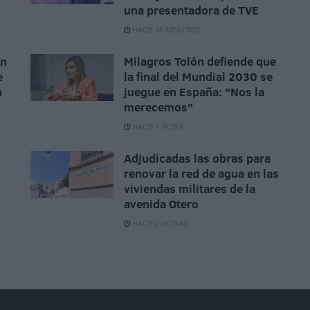
una presentadora de TVE
HACE 18 MINUTOS
ón
Milagros Tolón defiende que
e
la final del Mundial 2030 se
n
juegue en España: "Nos la
merecemos"
HACE 1 HORA
Adjudicadas las obras para
renovar la red de agua en las
viviendas militares de la
avenida Otero
HACE 2 HORAS