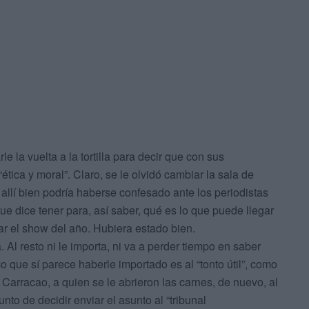
e la vuelta a la tortilla para decir que con sus
ética y moral”. Claro, se le olvidó cambiar la sala de
 allí bien podría haberse confesado ante los periodistas
que dice tener para, así saber, qué es lo que puede llegar
zar el show del año. Hubiera estado bien.
. Al resto ni le importa, ni va a perder tiempo en saber
 que sí parece haberle importado es al “tonto útil”, como
 Carracao, a quien se le abrieron las carnes, de nuevo, al
to de decidir enviar el asunto al “tribunal