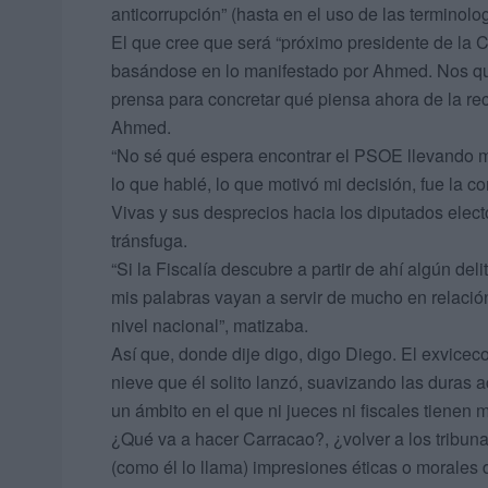
anticorrupción” (hasta en el uso de las terminolo
El que cree que será “próximo presidente de la C
basándose en lo manifestado por Ahmed. Nos q
prensa para concretar qué piensa ahora de la rec
Ahmed.
“No sé qué espera encontrar el PSOE llevando mi
lo que hablé, lo que motivó mi decisión, fue la co
Vivas y sus desprecios hacia los diputados elect
tránsfuga.
“Si la Fiscalía descubre a partir de ahí algún de
mis palabras vayan a servir de mucho en relaci
nivel nacional”, matizaba.
Así que, donde dije digo, digo Diego. El exvice
nieve que él solito lanzó, suavizando las duras 
un ámbito en el que ni jueces ni fiscales tienen
¿Qué va a hacer Carracao?, ¿volver a los tribunale
(como él lo llama) impresiones éticas o morales