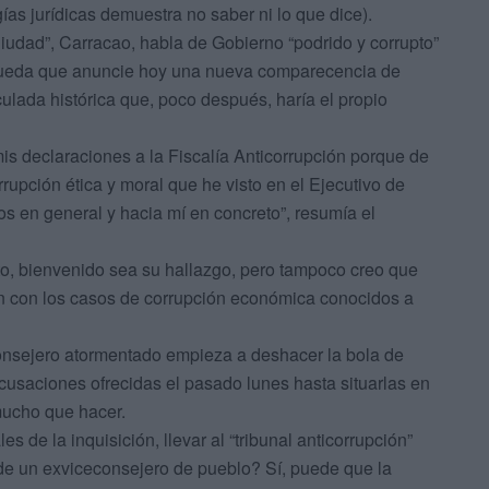
gías jurídicas demuestra no saber ni lo que dice).
iudad”, Carracao, habla de Gobierno “podrido y corrupto”
ueda que anuncie hoy una nueva comparecencia de
ulada histórica que, poco después, haría el propio
s declaraciones a la Fiscalía Anticorrupción porque de
rrupción ética y moral que he visto en el Ejecutivo de
os en general y hacia mí en concreto”, resumía el
lito, bienvenido sea su hallazgo, pero tampoco creo que
ón con los casos de corrupción económica conocidos a
consejero atormentado empieza a deshacer la bola de
acusaciones ofrecidas el pasado lunes hasta situarlas en
 mucho que hacer.
s de la inquisición, llevar al “tribunal anticorrupción”
 de un exviceconsejero de pueblo? Sí, puede que la