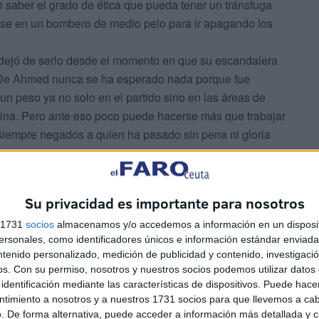
 saber el grado de ética que pueda tener un tránsfuga
se en un bombero de medio pelo para ir apagando los
 dejó de serlo desde el momento en que su escandalera
. De Ahmed nunca se ha esperado nada porque fue
un peso ya no solo en el partido sino en las áreas de
ina. Pero ante eso poco puede hacerse más que trabajar
siempre negados a quien ha pasado sin pena ni gloria
úblicamente su complejo de Pantoja (ojo, mire donde ha
encia ante el resto y ante su propio partido. Claro,
Su privacidad es importante para nosotros
ntra el sistema corrupto que permite que unos cuantos
s 1731
socios
almacenamos y/o accedemos a información en un disposit
 propio de un sainete que de una acción política de
sonales, como identificadores únicos e información estándar enviada 
istórico PSOE.
ntenido personalizado, medición de publicidad y contenido, investigaci
en este barco nos vamos a hundir todos”, llegó a
os.
Con su permiso, nosotros y nuestros socios podemos utilizar datos 
lítico más cercano a las cloacas que a un equipo de
identificación mediante las características de dispositivos. Puede hacer
gestionar la ciudad. Por criticar, ha llegado a poner en
ntimiento a nosotros y a nuestros 1731 socios para que llevemos a ca
. De forma alternativa, puede acceder a información más detallada y 