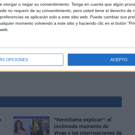
la oposición (¿descabellado no?, pues el socialisto lo
e otorgar o negar su consentimiento.
Tenga en cuenta que algún proc
endidos a don Juan y su séquito.
de no requerir de su consentimiento, pero usted tiene el derecho de r
 en reflejo de la moralidad sin que nadie le haya votado
referencias se aplicarán solo a este sitio web. Puede cambiar sus pref
les si hasta el propio Ahmed sitúa su queja en un ámbito
alquier momento volviendo a este sitio y haciendo clic en el botón "Pri
 web.
 del niño protegido por ser quién era, que quiso ser
ÁS OPCIONES
ACEPTO
o
"Permítame explicar": el
incómodo momento de
Vivas y las interrupciones de