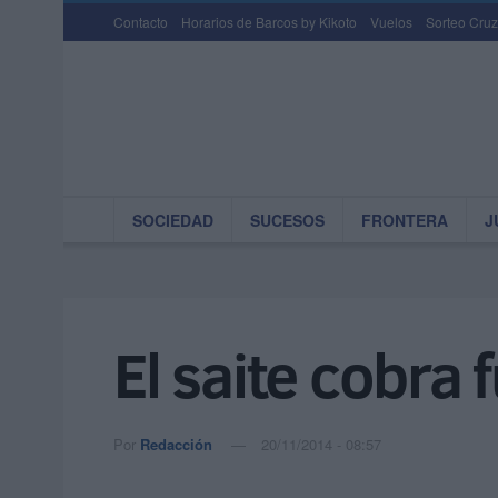
Contacto
Horarios de Barcos by Kikoto
Vuelos
Sorteo Cruz
SOCIEDAD
SUCESOS
FRONTERA
J
El saite cobra 
Por
Redacción
20/11/2014 - 08:57