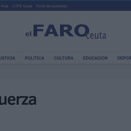
 Roja
COPE Ceuta
Portal del suscriptor
USTICIA
POLÍTICA
CULTURA
EDUCACIÓN
DEPO
fuerza