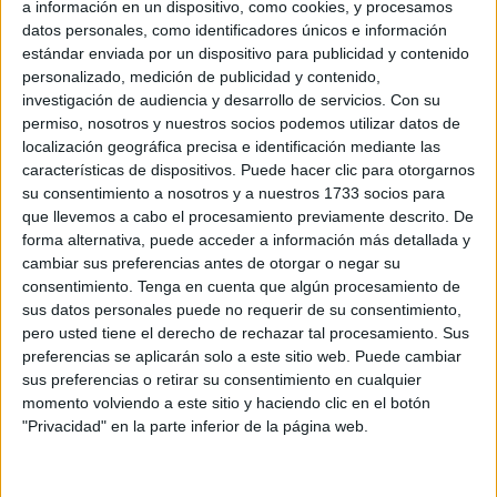
a información en un dispositivo, como cookies, y procesamos
directora del centro escolar, Pilar Tendero.
datos personales, como identificadores únicos e información
Para los maestros estos talleres son fundamentales para
estándar enviada por un dispositivo para publicidad y contenido
sembrar en los alumnos la semilla de la igualdad. “Son
personalizado, medición de publicidad y contenido,
muy positivos porque los niños están motivados y se les
investigación de audiencia y desarrollo de servicios.
Con su
permiso, nosotros y nuestros socios podemos utilizar datos de
enseñan muchos valores”, apunta Beatriz García, maestra
localización geográfica precisa e identificación mediante las
de 4º de Primaria.
características de dispositivos. Puede hacer clic para otorgarnos
“A los alumnos hay que enseñarles la corresponsabilidad,
su consentimiento a nosotros y a nuestros 1733 socios para
que las tareas las tienen que hacer hombres y mujeres.
que llevemos a cabo el procesamiento previamente descrito. De
forma alternativa, puede acceder a información más detallada y
Hoy en día cada vez se ve más la igualdad, porque antes
cambiar sus preferencias antes de otorgar o negar su
era algo como muy lejano”, señala Nora Mohamed,
consentimiento.
Tenga en cuenta que algún procesamiento de
maestra de 3º de Primaria.
sus datos personales puede no requerir de su consentimiento,
Otro de los talleres ha abordado las profesiones que,
pero usted tiene el derecho de rechazar tal procesamiento. Sus
preferencias se aplicarán solo a este sitio web. Puede cambiar
generalmente, han sido ejercidas por hombres y ahora
sus preferencias o retirar su consentimiento en cualquier
también por mujeres. A través de un video, se han
momento volviendo a este sitio y haciendo clic en el botón
presentado los trabajos desarrollados por mujeres al que
"Privacidad" en la parte inferior de la página web.
ahora también acceden los hombres. “Tiene que haber
una reflexión específica sobre el fenómeno de la