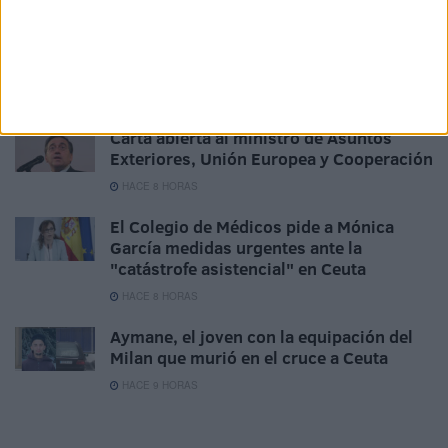
HACE 8 HORAS
Ceuta invadida, sus médicos
sobrepasados
HACE 8 HORAS
Carta abierta al ministro de Asuntos
Exteriores, Unión Europea y Cooperación
HACE 8 HORAS
El Colegio de Médicos pide a Mónica
García medidas urgentes ante la
"catástrofe asistencial" en Ceuta
HACE 8 HORAS
Aymane, el joven con la equipación del
Milan que murió en el cruce a Ceuta
HACE 9 HORAS