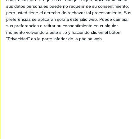
sus datos personales puede no requerir de su consentimiento,
pero usted tiene el derecho de rechazar tal procesamiento. Sus
preferencias se aplicarán solo a este sitio web. Puede cambiar
sus preferencias o retirar su consentimiento en cualquier
momento volviendo a este sitio y haciendo clic en el botón
"Privacidad" en la parte inferior de la página web.
El ‘Rastrillo’ de la Asociación Española Contra el Cáncer
abrió ayer sus puertas hasta el próximo domingo en el
interior del Museo del Revellín.
Durante los próximos días
y hasta el domingo, en el ‘Rastrillo’ se podrán adquirir
ropas, nuevas y usadas, complementos, juguetes e incluso
antiguos discos de artistas muy solicitados en su
momento.
La recaudación será destinada a la lucha contra el Cáncer
y para ello una serie de voluntarios y colaboradores
trabaja desde ayer en este rastrillo tanto por la mañana