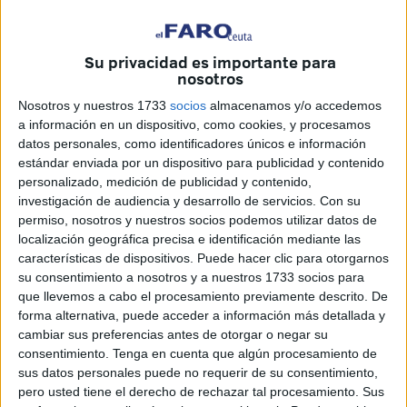
Su privacidad es importante para
nosotros
Nosotros y nuestros 1733
socios
almacenamos y/o accedemos
a información en un dispositivo, como cookies, y procesamos
datos personales, como identificadores únicos e información
estándar enviada por un dispositivo para publicidad y contenido
El CD Puerto On365 logró ayer su cuarta victoria
personalizado, medición de publicidad y contenido,
consecutiva dentro del grupo sexto de la Tercera División
investigación de audiencia y desarrollo de servicios.
Con su
Andaluza al derrotar por un marcador de 3-1 a los
permiso, nosotros y nuestros socios podemos utilizar datos de
localización geográfica precisa e identificación mediante las
algecireños del CD San Bernardo que estuvo muy serio
características de dispositivos. Puede hacer clic para otorgarnos
todo el partido.
su consentimiento a nosotros y a nuestros 1733 socios para
que llevemos a cabo el procesamiento previamente descrito. De
Acostumbrado a que el conjunto de Juan Carlos Mena
forma alternativa, puede acceder a información más detallada y
sale a goleada por partido, ayer cuando todos esperaban
cambiar sus preferencias antes de otorgar o negar su
otra goleada porque llegaba un rival de la zona baja de la
consentimiento.
Tenga en cuenta que algún procesamiento de
sus datos personales puede no requerir de su consentimiento,
clasificación, el conjunto portuario hizo el peor partido
pero usted tiene el derecho de rechazar tal procesamiento. Sus
desde que juega en esta categoría.