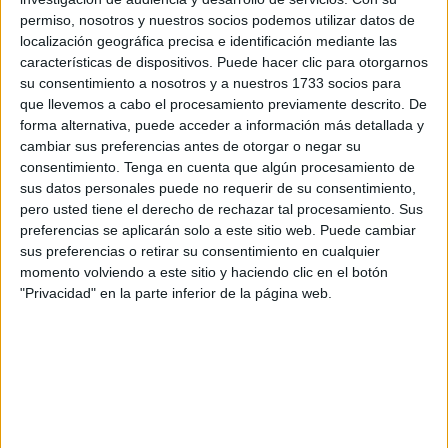
Goirigolzarri se mostró muy satisfecho por la cordial y
permiso, nosotros y nuestros socios podemos utilizar datos de
calurosa acogida que había tanto por parte de las
localización geográfica precisa e identificación mediante las
autoridades locales en su visita al Palacio de la Asamblea,
características de dispositivos. Puede hacer clic para otorgarnos
su consentimiento a nosotros y a nuestros 1733 socios para
donde fue recibido por el presidente Juan Vivas, como por
que llevemos a cabo el procesamiento previamente descrito. De
parte de responsables de Bankia en Ceuta y de distintas
forma alternativa, puede acceder a información más detallada y
personas de la ciudad con las que había tenido ocasión de
cambiar sus preferencias antes de otorgar o negar su
hablar. También expresó su sorpresa por la perfecta
consentimiento.
Tenga en cuenta que algún procesamiento de
sus datos personales puede no requerir de su consentimiento,
convivencia entre culturas que se observa en nuestra
pero usted tiene el derecho de rechazar tal procesamiento. Sus
sociedad y señaló que era digna de servir de ejemplo.
preferencias se aplicarán solo a este sitio web. Puede cambiar
Por otro lado, Goirigolzarri y Montero comentaron algunos
sus preferencias o retirar su consentimiento en cualquier
aspectos de la economía local. El máximo responsable de
momento volviendo a este sitio y haciendo clic en el botón
"Privacidad" en la parte inferior de la página web.
Bankia expresó su deseo de que la entidad bancaria
contribuya al progreso de la ciudad. En este sentido,
destacó que el volumen de créditos concedidos por Bankia
está alcanzando niveles importantes tanto en la
financiación al empresariado ceutí como en la concesión
de préstamos a particulares.