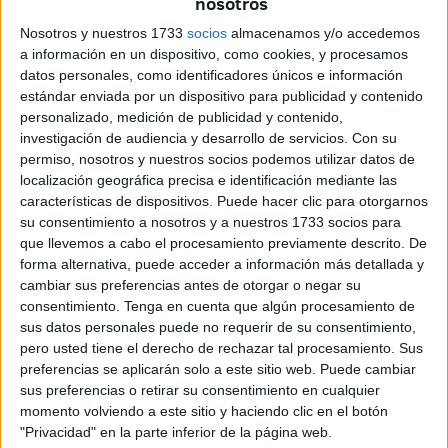
nosotros
la consejera de Asuntos Sociales, Rabea Mohamed, quien
Nosotros y nuestros 1733
socios
almacenamos y/o accedemos
quiso desmentir las acusaciones de MDyC en cuanto que
a información en un dispositivo, como cookies, y procesamos
durante el primer trimestre de este año no se habían
datos personales, como identificadores únicos e información
sacado adelante ninguno de los expedientes, dando cifras
estándar enviada por un dispositivo para publicidad y contenido
personalizado, medición de publicidad y contenido,
sobre este particular, indicando que ahora mismo son un
investigación de audiencia y desarrollo de servicios.
Con su
total de setenta y uno. Reflejó que en octubre bajó mucho
permiso, nosotros y nuestros socios podemos utilizar datos de
porque fueron numerosas las personas que percibían el
localización geográfica precisa e identificación mediante las
IMIS que pudieron incorporarse a los Planes de Empleo,
características de dispositivos. Puede hacer clic para otorgarnos
su consentimiento a nosotros y a nuestros 1733 socios para
dentro del cupo que le corresponde a la propia Consejería.
que llevemos a cabo el procesamiento previamente descrito. De
La diputada de la oposición, Uidad Mohamed, reflejó que
forma alternativa, puede acceder a información más detallada y
hay "tiene usted una herida abierta que no puede cerrar".
cambiar sus preferencias antes de otorgar o negar su
consentimiento.
Tenga en cuenta que algún procesamiento de
sus datos personales puede no requerir de su consentimiento,
pero usted tiene el derecho de rechazar tal procesamiento. Sus
Related
Posts
preferencias se aplicarán solo a este sitio web. Puede cambiar
sus preferencias o retirar su consentimiento en cualquier
Se multiplican en Marruecos las
momento volviendo a este sitio y haciendo clic en el botón
convocatorias para una entrada masiva a
"Privacidad" en la parte inferior de la página web.
España