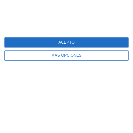
CCOO acusa a Servilimpce de actuar
como en su etapa privada por culpa del
"eje del mal"
HACE 4 HORAS
ACEPTO
MÁS OPCIONES