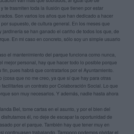
ucación van más que sobrados, al igual que de
te trasmiten toda la ilusión que tienen por estar
arados. Son varios los años que han dedicado a hacer
y por supuesto, de cultura general. En los meses que
 jardinería se han ganado el cariño de todos los que, de
rque. En mi caso en concreto, sólo soy un simple usuario
aso el mantenimiento del parque funciona como nunca,
l mejor personal, hay que hacer todo lo posible porque
 fin, pues habrá que contratarlos por el Ayuntamiento.
 (cosa que no me creo, ya que sí que hay para otras
cilitarles un contrato por Colaboración Social. Lo que
porque son muy necesarios. Y además, nadie hasta ahora
nda Bel, tome cartas en el asunto, y por el bien del
disfrutamos él, no deje de escapar la oportunidad de
pasado por el parque. También hay que tener muy en
a si continuasen trabajando. Tampoco podemos olvidar el