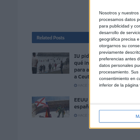
Nosotros y nuestro
procesamos datos per
para publicidad y co
desarrollo de servici
Related
Posts
geográfica precisa e 
otorgarnos su conse
previamente descrito
IU pide que el CNI expliqu
preferencias antes d
qué informes pudo elabora
datos personales pue
para advertir de la avalanc
procesamiento. Sus p
a Ceuta
consentimiento en cu
inferior de la página
HACE 12 MINUTOS
EEUU respalda la soberaní
española de Ceuta y Melill
HACE 1 HORA
M