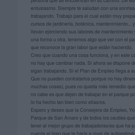
persona que se encuentran en su camino. De ed
entusiasmo. Siempre te saludan con una sonrisa y 
trabajando. Trabajo para el cual están muy prep
cursos de jardinería, botánica, mantenimiento... 
llevan ejerciendo sus labores de mantenimiento y
una forma u otra, tenemos algo que ver con el pa
que reconoce la gran labor que están haciendo.
Creo que cuando una cosa funciona, y en este c
no hay que cambiar nada. Si ahora se dispone de
sigan trabajando. Si el Plan de Empleo llega a su
Que no pueden contratarlos porque no hay dinero
muchas cosas), pues no queda más remedio que fa
no cabe es que dejen de trabajar en el parque 
lo ha hecho tan bien como ellas/os.
Espero y deseo que la Consejera de Empleo, Yola
Parque de San Amaro y de todos los ceutíes que 
tener al mejor grupo de trabajadoras/es que ha 
cuenta el bien que le haría a nivel de autoestim