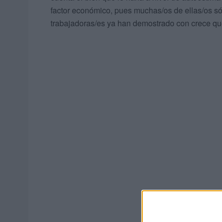
factor económico, pues muchas/os de ellas/os s
trabajadoras/es ya han demostrado con crece que