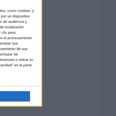
ivo, como cookies, y
por un dispositivo
ón de audiencia y
de localización
 clic para
bo el procesamiento
cambiar sus
esamiento de sus
echazar tal
erencias o retirar su
vacidad" en la parte