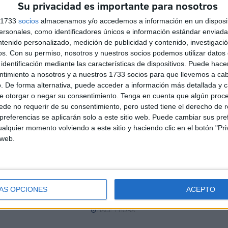
Su privacidad es importante para nosotros
s 1733
socios
almacenamos y/o accedemos a información en un disposit
sonales, como identificadores únicos e información estándar enviada 
ntenido personalizado, medición de publicidad y contenido, investigaci
os.
Con su permiso, nosotros y nuestros socios podemos utilizar datos 
identificación mediante las características de dispositivos. Puede hacer
ntimiento a nosotros y a nuestros 1733 socios para que llevemos a ca
. De forma alternativa, puede acceder a información más detallada y 
e
Carta abierta desde Ceuta:
e otorgar o negar su consentimiento.
Tenga en cuenta que algún proc
r
recuperar la confianza antes
de no requerir de su consentimiento, pero usted tiene el derecho de r
ha
de que sea demasiado tarde
referencias se aplicarán solo a este sitio web. Puede cambiar sus pref
HACE 46 MINUTOS
alquier momento volviendo a este sitio y haciendo clic en el botón "Pri
 web.
a
111 detenidos por su
a
presunta relación con la
entrada masiva de
ÁS OPCIONES
ACEPTO
inmigrantes en Ceuta
HACE 1 HORA