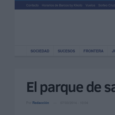
Contacto
Horarios de Barcos by Kikoto
Vuelos
Sorteo Cruz
SOCIEDAD
SUCESOS
FRONTERA
J
El parque de s
Por
Redacción
07/03/2014 - 10:04