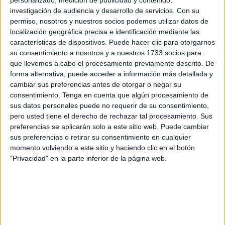
ha evolucionado esta ciencia hasta nuestros días. Lo que
investigación de audiencia y desarrollo de servicios.
Con su
se buscaba en esa colección era conocer a sus
permiso, nosotros y nuestros socios podemos utilizar datos de
constructores, los materiales y andamios utilizados, las
localización geográfica precisa e identificación mediante las
dificultades encontradas y el ingenio utilizado para
características de dispositivos. Puede hacer clic para otorgarnos
su consentimiento a nosotros y a nuestros 1733 socios para
vencerlas, para mostrar finalmente la belleza de las
que llevemos a cabo el procesamiento previamente descrito. De
matemáticas, consideradas por muchos como la reina de
forma alternativa, puede acceder a información más detallada y
las ciencias.
cambiar sus preferencias antes de otorgar o negar su
consentimiento.
Tenga en cuenta que algún procesamiento de
Esto que digo, puede parecer un poco raro o petulante. De
sus datos personales puede no requerir de su consentimiento,
hecho, las matemáticas no son algo que sea del agrado de
pero usted tiene el derecho de rechazar tal procesamiento. Sus
preferencias se aplicarán solo a este sitio web. Puede cambiar
todo el mundo. Pero si además lo que pretendo es escribir
sus preferencias o retirar su consentimiento en cualquier
sobre la vida y los logros de uno de los más grandes
momento volviendo a este sitio y haciendo clic en el botón
matemáticos de todos los tiempos, según explica el
"Privacidad" en la parte inferior de la página web.
también matemático Willian Dunham, que para ilustrarlo
nos muestra los geniales resultados de Euler, la tarea se
hace un poco ardua y complicada. Una simple ojeada a
las páginas del libro, repletas de fórmulas y teoremas nos
podría llevar a desistir del empeño, para incluirlo en un