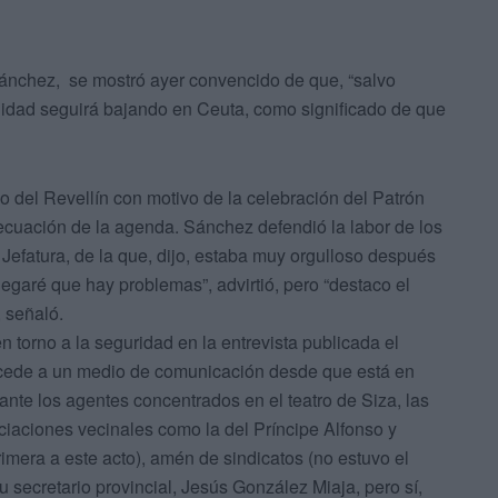
 Sánchez, se mostró ayer convencido de que, “salvo
alidad seguirá bajando en Ceuta, como significado de que
rio del Revellín con motivo de la celebración del Patrón
ecuación de la agenda. Sánchez defendió la labor de los
 Jefatura, de la que, dijo, estaba muy orgulloso después
negaré que hay problemas”, advirtió, pero “destaco el
 señaló.
orno a la seguridad en la entrevista publicada el
cede a un medio de comunicación desde que está en
ante los agentes concentrados en el teatro de Siza, las
ciaciones vecinales como la del Príncipe Alfonso y
imera a este acto), amén de sindicatos (no estuvo el
 secretario provincial, Jesús González Miaja, pero sí,