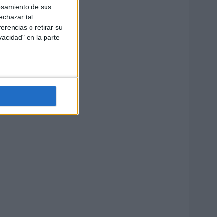
esamiento de sus
echazar tal
erencias o retirar su
vacidad" en la parte