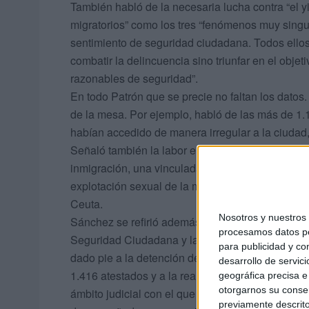
También habló de la necesaria lucha contra “el y
migratorios” como los tres “fenómenos muy sing
sentimiento de seguridad ciudadana. Todos ellos
combatir la delincuencia sino triunfar en el obje
razonables de seguridad”.
En todo Patrón que se precie no faltan los dato
de la mesa. Por ejemplo, habló de las más de 1
habían accedido de manera irregular a la ciudad,
Señaló también la labor en inmigración desarrol
inmigración, una vinculada con la contratación fr
explotación sexual de la mujeres nigerianas que
Ceuta.
Nosotros y nuestro
Sánchez se refirió además de manera específica a
procesamos datos per
Seguridad Ciudadana y la Judicial. De esta últ
para publicidad y co
dado pie a la detención de 431 personas, a la imp
desarrollo de servici
1.416 atestados y a la realización de casi dos m
geográfica precisa e 
otorgarnos su conse
ámbito judicial con el que existe una estrecha co
previamente descrito