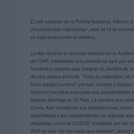
El jefe superior de la Policía Nacional, Alfonso
circunstancias imprevistas”, este 2014 la crimin
se está alcanzando el objetivo.
Lo dijo durante el discurso ofrecido en el Audito
del CNP, adelantado a la jornada de ayer por ad
hombres y mujeres que integran la plantilla de la
de seis meses al frente. “Todo es mejorable, no 
buen equipo humano” por sus “valores y trabajo”,
Sánchez ya había avanzado sus pensamientos en t
pasado domingo en El Faro. La primera que con
Ceuta. Ayer insistió en sus apreciaciones, ahora 
autoridades y los representantes de algunas aso
religiosas, como la UCIDCE (invitadas por vez pr
SUP ya que “no hay nada que celebrar”, aclaró su