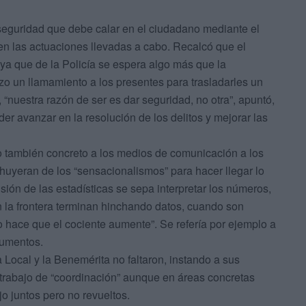
 seguridad que debe calar en el ciudadano mediante el
 en las actuaciones llevadas a cabo. Recalcó que el
ya que de la Policía se espera algo más que la
izo un llamamiento a los presentes para trasladarles un
“nuestra razón de ser es dar seguridad, no otra”, apuntó,
r avanzar en la resolución de los delitos y mejorar las
o también concreto a los medios de comunicación a los
 huyeran de los “sensacionalismos” para hacer llegar lo
ión de las estadísticas se sepa interpretar los números,
en la frontera terminan hinchando datos, cuando son
ro hace que el cociente aumente”. Se refería por ejemplo a
cumentos.
 Local y la Benemérita no faltaron, instando a sus
trabajo de “coordinación” aunque en áreas concretas
o juntos pero no revueltos.