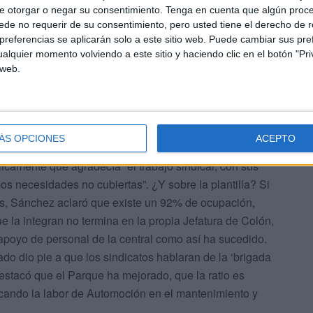
torización” que ha puesto en marcha y de la necesaria
e otorgar o negar su consentimiento.
Tenga en cuenta que algún proc
ar la complicada labor que se presta en puntos como el
de no requerir de su consentimiento, pero usted tiene el derecho de r
initiva, salvar vidas.
referencias se aplicarán solo a este sitio web. Puede cambiar sus pref
alquier momento volviendo a este sitio y haciendo clic en el botón "Pri
recía ser residual y a la que ahora se le está
 web.
ativas y los contactos con los ciudadanos. Ahí Sánchez
abo consiguiendo desde la base que exista una mayor y
 alto. Si bien se esperaba un mayor detenimiento toda
ÁS OPCIONES
ACEPTO
seguido que tres de ellos (SUP, UFP y CEP) se pusieran
blicamente que agradecía “el trabajo sindical, con sus
os necesidades no cubiertas”. ¿Y sobre la plantilla? Si
es, Sánchez aclaró que existe un 92% de ocupación,
e la integran no termina en la propia Jefatura de Colón,
poyo de personal de la central como así ha sucedido.
tado dio pie a que los sindicatos hablaran de la ‘brigada
stacó que el Parque ha mejorado, que la ratio es
ficando la labor de Automoción en el mantenimiento y