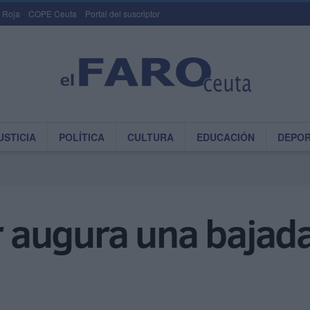
 Roja
COPE Ceuta
Portal del suscriptor
USTICIA
POLÍTICA
CULTURA
EDUCACIÓN
DEPO
or augura una bajada