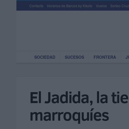
Contacto
Horarios de Barcos by Kikoto
Vuelos
Sorteo Cruz
SOCIEDAD
SUCESOS
FRONTERA
J
El Jadida, la 
marroquíes