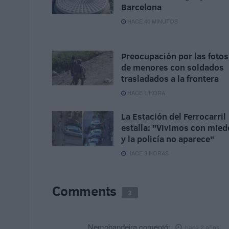
Barcelona
HACE 40 MINUTOS
Preocupación por las fotos
de menores con soldados
trasladados a la frontera
HACE 1 HORA
La Estación del Ferrocarril
estalla: "Vivimos con mied
y la policía no aparece"
HACE 3 HORAS
Comments
3
Nemobandeira
comentó:
hace 2 años