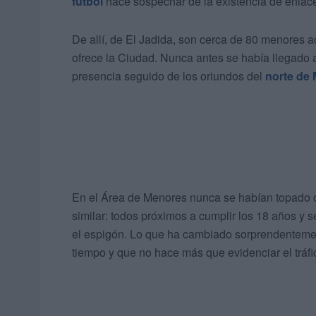
fútbol
hace sospechar de la existencia de enlac
De allí, de El Jadida, son cerca de 80 menores 
ofrece la Ciudad. Nunca antes se había llegado a
presencia seguido de los oriundos del
norte de
En el Área de Menores nunca se habían topado con
similar: todos próximos a cumplir los 18 años y 
el espigón. Lo que ha cambiado sorprendentemen
tiempo y que no hace más que evidenciar el tráf