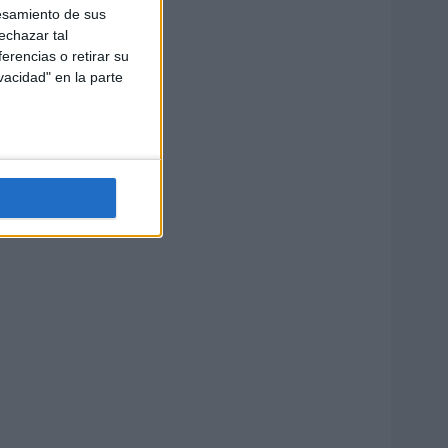
esamiento de sus
echazar tal
erencias o retirar su
vacidad" en la parte