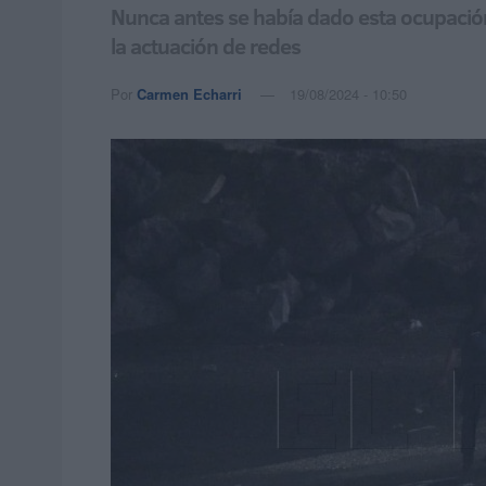
Nunca antes se había dado esta ocupación,
la actuación de redes
Por
Carmen Echarri
19/08/2024 - 10:50