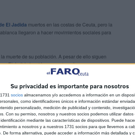
de El Jadida
muertos en las costas de Ceuta, pero la
sablanca llegaron a hacer movimientos sociales para
 la muerte de su población. A pesar de ello siguen
e en El Jadida hay jóvenes enterrados cuyos cuerpos
ional dura poco, la organización en sus salidas es un
Su privacidad es importante para nosotros
s 1731
socios
almacenamos y/o accedemos a información en un disposit
sonales, como identificadores únicos e información estándar enviada 
ntenido personalizado, medición de publicidad y contenido, investigaci
os.
Con su permiso, nosotros y nuestros socios podemos utilizar datos 
identificación mediante las características de dispositivos. Puede hacer
ntimiento a nosotros y a nuestros 1731 socios para que llevemos a ca
ugar, rompiendo una estadística tradicional que hace
. De forma alternativa, puede acceder a información más detallada y 