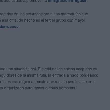
es dedicados a promover la
inmigración irregular
.
acogidos en los recursos para niños marroquíes que
 esa cifra, de hecho es el tercer grupo con mayor
 Marruecos
.
 una situación así. El perfil de los chicos acogidos es
seguidores de la misma ruta, la entrada a nado bordeando
te es ese origen anómalo que resulta persistente en el
ico organizado para mover a estas personas.