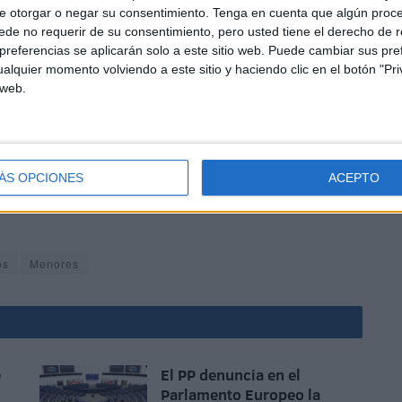
sos traslados.
e otorgar o negar su consentimiento.
Tenga en cuenta que algún proc
de no requerir de su consentimiento, pero usted tiene el derecho de r
referencias se aplicarán solo a este sitio web. Puede cambiar sus pref
alquier momento volviendo a este sitio y haciendo clic en el botón "Pri
 web.
olicitar ayuda urgente en los traslados. De seguir la
ÁS OPCIONES
ACEPTO
podrá reaccionar administrativamente y con la celeridad
os
Menores
e
El PP denuncia en el
Parlamento Europeo la