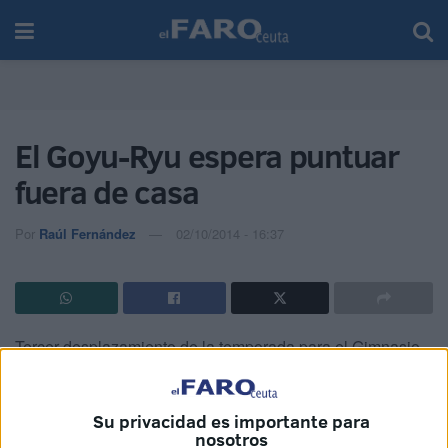
El Goyu-Ryu espera puntuar
fuera de casa
Por
Raúl Fernández
02/10/2014 - 16:37
Tercer desplazamiento de la temporada para el Gimnasio
Goyu-Ryu, pero esta ocasión tendrá que verse las caras
con un rival directo.
Su privacidad es importante para
nosotros
El partido será ante el CD 26 de febrero, otro de los