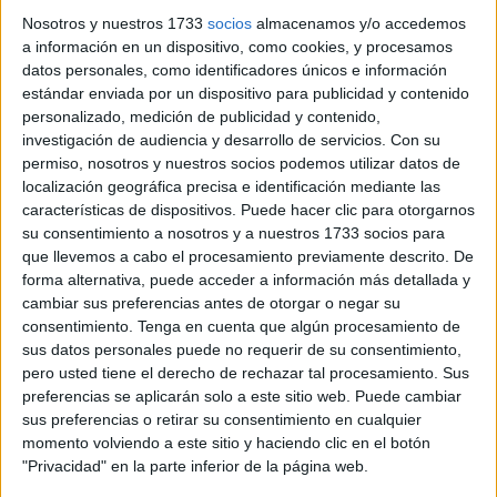
conjuntos que estará peleando al final de temporada por
Nosotros y nuestros 1733
socios
almacenamos y/o accedemos
eludir el descenso.
a información en un dispositivo, como cookies, y procesamos
datos personales, como identificadores únicos e información
El conjunto gimnasta quiere mejorar la imagen ofrecida la
estándar enviada por un dispositivo para publicidad y contenido
semana pasada ante el Betis, donde perdió por 0-6 en el
personalizado, medición de publicidad y contenido,
‘Alfonso Murube’.
investigación de audiencia y desarrollo de servicios.
Con su
En esta ocasión, el técnico apuesta por salir como en el
permiso, nosotros y nuestros socios podemos utilizar datos de
localización geográfica precisa e identificación mediante las
último desplazamiento frente al Maracena, donde estuvo a
características de dispositivos. Puede hacer clic para otorgarnos
punto de dar la sorpresa.
su consentimiento a nosotros y a nuestros 1733 socios para
El CD 26 de febrero es un equipo de la zona baja de la
que llevemos a cabo el procesamiento previamente descrito. De
clasificación, que ha conseguido una victoria y un empate.
forma alternativa, puede acceder a información más detallada y
cambiar sus preferencias antes de otorgar o negar su
En su campo todavía no conoce la victoria y ha perdido
consentimiento.
Tenga en cuenta que algún procesamiento de
sus dos partidos jugados.
sus datos personales puede no requerir de su consentimiento,
pero usted tiene el derecho de rechazar tal procesamiento. Sus
preferencias se aplicarán solo a este sitio web. Puede cambiar
sus preferencias o retirar su consentimiento en cualquier
Related
Posts
momento volviendo a este sitio y haciendo clic en el botón
"Privacidad" en la parte inferior de la página web.
Carta de los vecinos de Arcos Quebrados