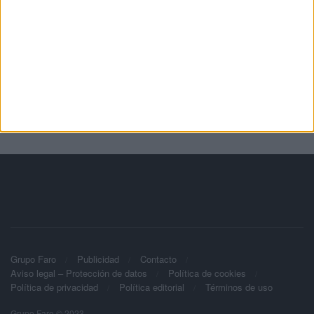
Grupo Faro
Publicidad
Contacto
Aviso legal – Protección de datos
Política de cookies
Política de privacidad
Política editorial
Términos de uso
Grupo Faro © 2023