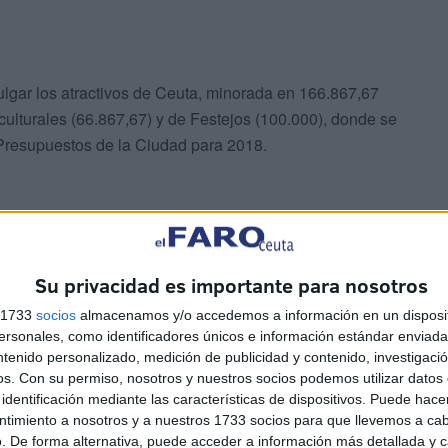
vulgar los atractivos de Ceuta, minorada en 166.867,67
 culturales (66.867,67) y de Festejos (100.000), donde se
 Presupuestos de la Ciudad para 2018.
Su privacidad es importante para nosotros
una partida destinada a llevar a cabo actuaciones que
s 1733
socios
almacenamos y/o accedemos a información en un disposit
sonales, como identificadores únicos e información estándar enviada 
los atractivos de Ceuta".
ntenido personalizado, medición de publicidad y contenido, investigaci
os.
Con su permiso, nosotros y nuestros socios podemos utilizar datos 
identificación mediante las características de dispositivos. Puede hacer
ntimiento a nosotros y a nuestros 1733 socios para que llevemos a ca
. De forma alternativa, puede acceder a información más detallada y 