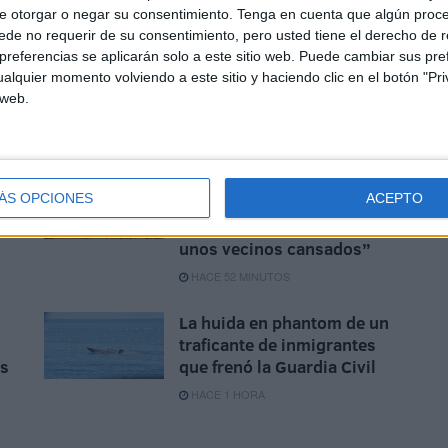
e otorgar o negar su consentimiento.
Tenga en cuenta que algún proc
de no requerir de su consentimiento, pero usted tiene el derecho de r
El mensaje que se hace viral
referencias se aplicarán solo a este sitio web. Puede cambiar sus pref
en Ceuta: "No dejéis de salir
alquier momento volviendo a este sitio y haciendo clic en el botón "Pri
a la calle, lo contrario sería
 web.
entregar nuestra tierra"
HACE 36 MINUTOS
ga
La barriada Sidi Embarek, al
ÁS OPCIONES
ACEPTO
límite: “niñas violadas, casi
300 mujeres asentadas y
unos vecinos cansados”
HACE 52 MINUTOS
La huida en phantom de un
traficante de inmigrantes
is
que frenó la Guardia Civil
HACE 1 HORA