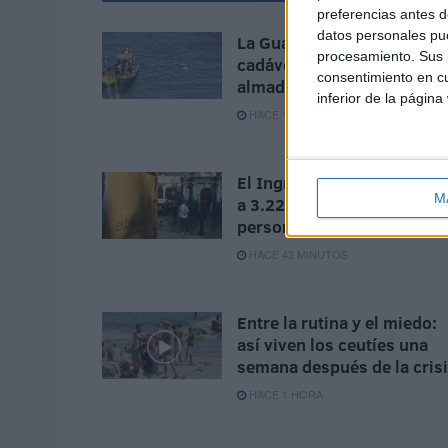
preferencias antes d
datos personales pue
La Guarida Civil localiza el
procesamiento. Sus p
cadáver de un varón en la
consentimiento en cu
almadrabeta del Recinto
inferior de la página
HACE 18 MINUTOS
El Ingreso Mínimo Vital lle
M
a 3.221 hogares y 13.005
personas en Ceuta en julio
HACE 43 MINUTOS
Entre la rutina y el miedo:
así viven los ceutíes una
semana después de la cris
HACE 1 HORA