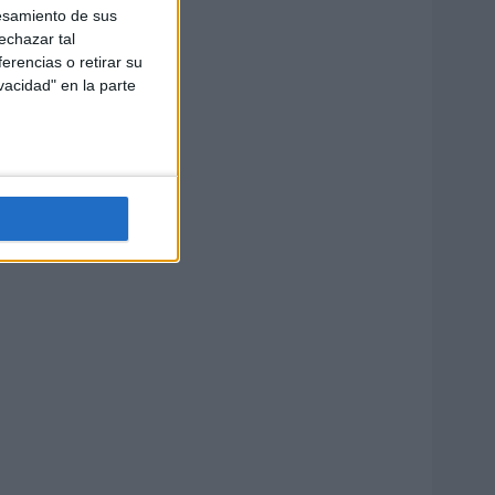
esamiento de sus
echazar tal
erencias o retirar su
vacidad" en la parte