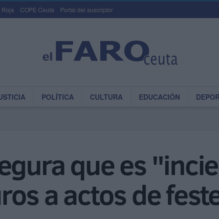
 Roja
COPE Ceuta
Portal del suscriptor
USTICIA
POLÍTICA
CULTURA
EDUCACIÓN
DEPO
egura que es "incie
os a actos de fest