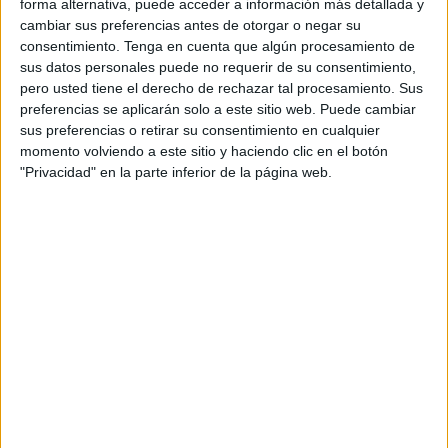
forma alternativa, puede acceder a información más detallada y
cinco por ciento de la totalidad del programa se quiere
cambiar sus preferencias antes de otorgar o negar su
aplicar en las dos primeras anualidades. En los cuadros
consentimiento.
Tenga en cuenta que algún procesamiento de
de financiación, a partir del año 2016, el dinero que se
sus datos personales puede no requerir de su consentimiento,
pero usted tiene el derecho de rechazar tal procesamiento. Sus
queda es alrededor de unos ochenta mil euros,
preferencias se aplicarán solo a este sitio web. Puede cambiar
aproximadamente.
sus preferencias o retirar su consentimiento en cualquier
Todos los que se quieran inscribir lo pueden hacer a través
momento volviendo a este sitio y haciendo clic en el botón
de la página de Procesa en internet o bien acudiendo a las
"Privacidad" en la parte inferior de la página web.
oficinas de la Sociedad Municipal de Fomento, en el Ceuta
Center o en la misma Escuela de la Construcción y
también en el polifuncional del Príncipe Alfonso.
De ese conjunto de once medidas, quizás la que más haya
llamado la atención sea precisamente la última, la
denominada de movilidad social pues aunque como
reconocía el mismo Emilio Carreira “nosotros desearíamos
que todos los jóvenes encontraran trabajando en nuestra
ciudad, hemos de ser consecuentes y saber que es
imposible que Ceuta asuma tanto número de parados