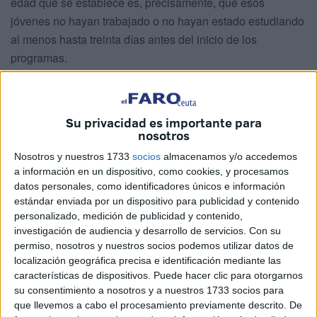
edad que se establece es, precisamente, que esos
jóvenes no hayan trabajado o no hayan estado estudiando
al menos hasta treinta días antes del inicio de los
programas.
Inversión
El global del dinero que se va a invertir supera los tres
Su privacidad es importante para
millones de euros, concretamente casi tres millones
nosotros
cuatrocientos mil euros, de los cuales el noventa por ciento
Nosotros y nuestros 1733
socios
almacenamos y/o accedemos
proviene del Fondo Social Europeo y el resto lo pone la
a información en un dispositivo, como cookies, y procesamos
Ciudad Autónoma en esa cuota de financiación del
datos personales, como identificadores únicos e información
noventa por ciento al diez por ciento.
estándar enviada por un dispositivo para publicidad y contenido
Se debe tener en cuenta que aunque su aplicación es a lo
personalizado, medición de publicidad y contenido,
investigación de audiencia y desarrollo de servicios.
Con su
largo de todo el período de duración del marco
permiso, nosotros y nuestros socios podemos utilizar datos de
comunitario, es decir hasta 2020, lo cierto es que según la
localización geográfica precisa e identificación mediante las
propuesta que ha llevado a la sesión del Consejo de
características de dispositivos. Puede hacer clic para otorgarnos
Gobierno, el mismo consejero de Hacienda, Economía y
su consentimiento a nosotros y a nuestros 1733 socios para
que llevemos a cabo el procesamiento previamente descrito. De
Recursos Humanos, Emilio Carrera, casi el ochenta y