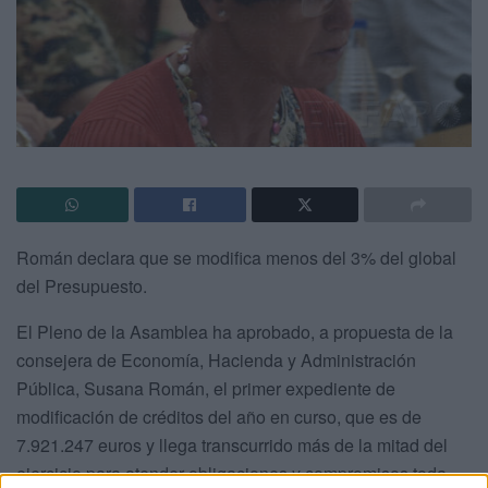
Román declara que se modifica menos del 3% del global
del Presupuesto.
El Pleno de la Asamblea ha aprobado, a propuesta de la
consejera de Economía, Hacienda y Administración
Pública, Susana Román, el primer expediente de
modificación de créditos del año en curso, que es de
7.921.247 euros y llega transcurrido más de la mitad del
ejercicio para atender obligaciones y compromisos toda