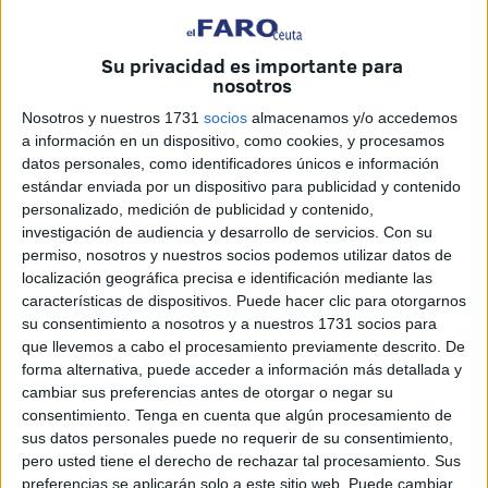
vez que está cerrado el de 2015 y que el devenir de las
cuentas durante los meses transcurridos desde que
Su privacidad es importante para
empezó el año permite afinar las previsiones
nosotros
presupuestarias.
Nosotros y nuestros 1731
socios
almacenamos y/o accedemos
El debate de este expediente por parte del Pleno ha dado
a información en un dispositivo, como cookies, y procesamos
pie a que la titular de Hacienda resumiera la situación
datos personales, como identificadores únicos e información
actual de las arcas públicas, que ha celebrado y
estándar enviada por un dispositivo para publicidad y contenido
explicitado con los siguientes datos: el disponible en caja
personalizado, medición de publicidad y contenido,
investigación de audiencia y desarrollo de servicios.
Con su
está próximo a los 30 millones de euros, la deuda a corto,
permiso, nosotros y nuestros socios podemos utilizar datos de
incluyen la comercial (9 millones) y la financiera (15
localización geográfica precisa e identificación mediante las
millones), suma 24; y los ingresos pendientes, entre los
características de dispositivos. Puede hacer clic para otorgarnos
que ha computado la compensación por IPSI, ascienden a
su consentimiento a nosotros y a nuestros 1731 socios para
que llevemos a cabo el procesamiento previamente descrito. De
76. "Debemos 24, en caja tenemos cerca de 30 y nos
forma alternativa, puede acceder a información más detallada y
deben 76; que cada uno haga sus cuentas", ha zanjado.
cambiar sus preferencias antes de otorgar o negar su
En cuanto a la propuesta llevada a Pleno, el primer
consentimiento.
Tenga en cuenta que algún procesamiento de
expediente de modificación de créditos del Presupuesto
sus datos personales puede no requerir de su consentimiento,
pero usted tiene el derecho de rechazar tal procesamiento. Sus
de 2016, Román ha explicado que se trata de atender
preferencias se aplicarán solo a este sitio web. Puede cambiar