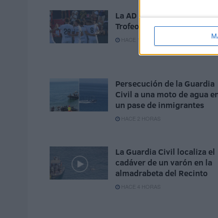
La AD Ceuta conquista el X
Trofeo de Feria (2-1)
M
HACE 18 MINUTOS
Persecución de la Guardia
Civil a una moto de agua e
un pase de inmigrantes
HACE 2 HORAS
La Guardia Civil localiza el
cadáver de un varón en la
almadrabeta del Recinto
HACE 4 HORAS