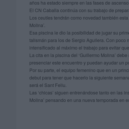
años ha estado siempre en las fases de ascenso 
El CN Caballa continúa con su trabajo de prepar
Los ceutíes tendrán como novedad también esta c
Molina’.
Esa piscina le dio la posibilidad de jugar su pri
talismán para los de Sergio Aguilera. Con poco
intensificado al máximo el trabajo para evitar q
La cita en la piscina del ‘Guillermo Molina’ deb
presenciar este encuentro y puedan ayudar un poc
Por su parte, el equipo femenino que en un princ
debut para tener que hacerlo la siguiente semana
será el Sant Feliu.
Las ‘chicas’ siguen entrenándose tanto en las in
Molina’ pensando en una nueva temporada en est