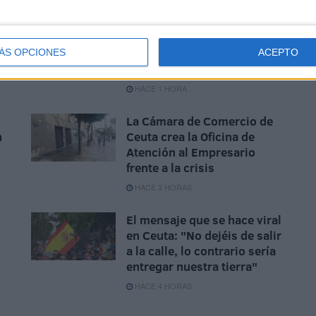
II
Avanza la instalación de
servicios básicos para
inmigrantes: una carpa, luz
ÁS OPCIONES
ACEPTO
y agua
HACE 1 HORA
La Cámara de Comercio de
n
Ceuta crea la Oficina de
Atención al Empresario
frente a la crisis
HACE 3 HORAS
El mensaje que se hace viral
en Ceuta: "No dejéis de salir
a la calle, lo contrario sería
entregar nuestra tierra"
HACE 4 HORAS