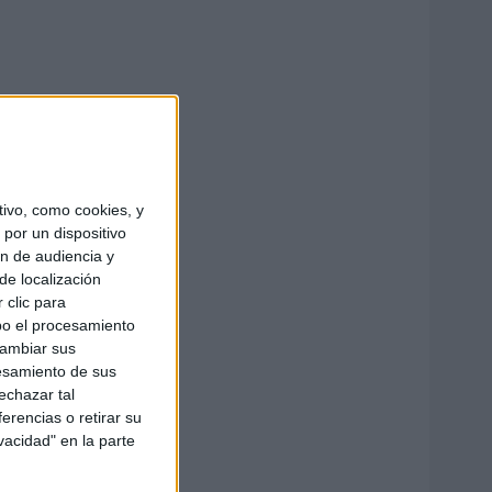
ivo, como cookies, y
por un dispositivo
ón de audiencia y
de localización
 clic para
bo el procesamiento
cambiar sus
esamiento de sus
echazar tal
erencias o retirar su
vacidad" en la parte