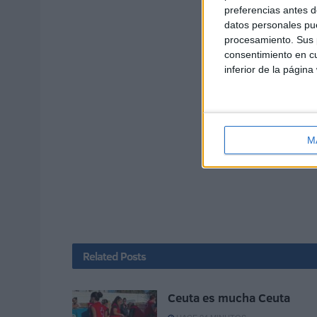
preferencias antes d
datos personales pue
procesamiento. Sus p
consentimiento en cu
inferior de la página
M
Related
Posts
Ceuta es mucha Ceuta