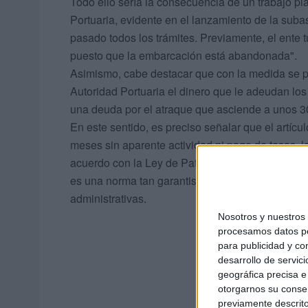
Todo ello sería la consecuencia de un trabajo p
Portuaria, evidente en el lanzamiento de la suba
pasado todos los trámites. Previamente, el ente 
puesto que la embarcación está abandonada".
Asimismo, cabe destacar que con la medida se p
Autoridad Portuaria el dinero que le adeudan los
una deuda por el atraque que asciende a unos 30
En este sentido, es preciso señalar que el artíc
meses sin aparente actividad ni pago de tasas, l
acuerdo con la Ley de Patrimonio, proceder a su
es una norma tan garantista que exige, antes de 
administrativas.
Nosotros y nuestro
procesamos datos per
para publicidad y co
desarrollo de servici
geográfica precisa e 
otorgarnos su conse
previamente descrito