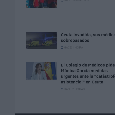
HACE 24 MINUTOS
Ceuta invadida, sus médic
sobrepasados
HACE 1 HORA
El Colegio de Médicos pide
Mónica García medidas
urgentes ante la "catástrof
asistencial" en Ceuta
HACE 2 HORAS