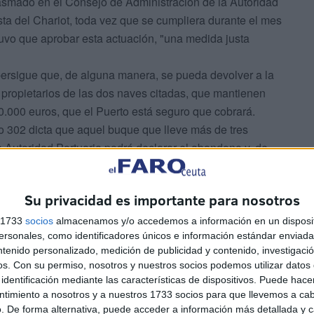
lasmado en el Consejo de Administración de la Autoridad
sta del Chariot, toda vez que se cumpliera durante el mes
tuvo que aprobar esta actuación, "una medida justa
ersigue que, de alguna manera, se pueda devolver a la
 propietarios de las dos naves citadas, que mantienen
.000 euros, que el Puerto está seguro que cobrará.
ulo 302 dicta que aquel buque que lleve más de tres
a Autoridad Portuaria podrá declarar el abandono y, de
 pública subasta. La Ley de Procedimiento Administrativo
tomar esta decisión, se agoten todas las vías
Su privacidad es importante para nosotros
s 1733
socios
almacenamos y/o accedemos a información en un disposit
sonales, como identificadores únicos e información estándar enviada 
ntenido personalizado, medición de publicidad y contenido, investigaci
os.
Con su permiso, nosotros y nuestros socios podemos utilizar datos 
identificación mediante las características de dispositivos. Puede hacer
ntimiento a nosotros y a nuestros 1733 socios para que llevemos a ca
. De forma alternativa, puede acceder a información más detallada y 