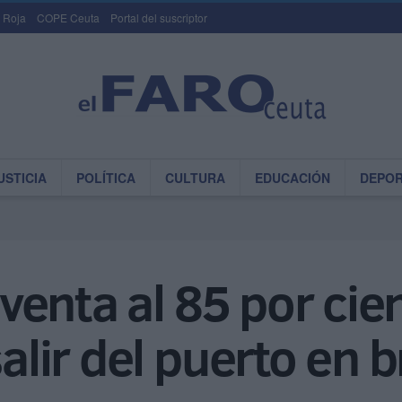
 Roja
COPE Ceuta
Portal del suscriptor
USTICIA
POLÍTICA
CULTURA
EDUCACIÓN
DEPO
n venta al 85 por cie
salir del puerto en 