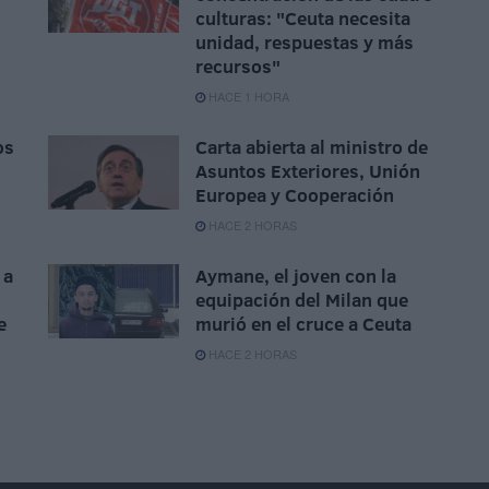
culturas: "Ceuta necesita
unidad, respuestas y más
recursos"
HACE 1 HORA
os
Carta abierta al ministro de
Asuntos Exteriores, Unión
Europea y Cooperación
HACE 2 HORAS
 a
Aymane, el joven con la
equipación del Milan que
e
murió en el cruce a Ceuta
HACE 2 HORAS