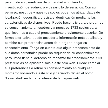
personalizado, medición de publicidad y contenido,
investigación de audiencia y desarrollo de servicios.
Con su
permiso, nosotros y nuestros socios podemos utilizar datos de
localización geográfica precisa e identificación mediante las
características de dispositivos. Puede hacer clic para otorgarnos
su consentimiento a nosotros y a nuestros 1733 socios para
que llevemos a cabo el procesamiento previamente descrito. De
La nueva plataforma Renta Web solicita al residente el
forma alternativa, puede acceder a información más detallada y
cambiar sus preferencias antes de otorgar o negar su
importe para que este beneficio fiscal se aplique de forma
consentimiento.
Tenga en cuenta que algún procesamiento de
“correcta”.
sus datos personales puede no requerir de su consentimiento,
pero usted tiene el derecho de rechazar tal procesamiento. Sus
La Agencia Tributaria (AEAT) inició ayer las devoluciones
preferencias se aplicarán solo a este sitio web. Puede cambiar
del Impuesto sobre la Renta de las Personas Físicas
sus preferencias o retirar su consentimiento en cualquier
correspondiente a 2015 (IRPF 2015). Aprovechando su
momento volviendo a este sitio y haciendo clic en el botón
"Privacidad" en la parte inferior de la página web.
comunicación pública, la Delegación Especial en
Andalucía, Ceuta y Melilla aclaró que la nueva
herramienta Renta Web, “más versátil”, permite al
contribuyente de las ciudades autónomas modular, en
función de sus circunstancias particulares de residencia y