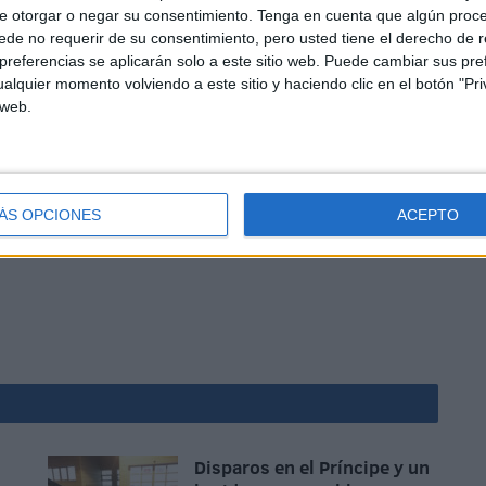
na y palcos de los abonados de la pasada temporada
e otorgar o negar su consentimiento.
Tenga en cuenta que algún proc
ub en horario matinal.
de no requerir de su consentimiento, pero usted tiene el derecho de r
referencias se aplicarán solo a este sitio web. Puede cambiar sus pref
 temporada 2015/2016 son de 120 euros para los
alquier momento volviendo a este sitio y haciendo clic en el botón "Pri
los Palcos, 60 euros para los abonados de Tribuna y 30
 web.
s de Tribuna que no hayan sido reservados pasarán a
ÁS OPCIONES
ACEPTO
Disparos en el Príncipe y un