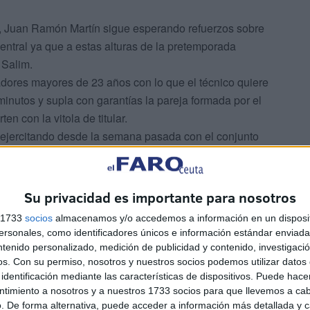
va, Juan Ramón Martín sigue esperando refuerzos sobre
central ya que a estas alturas de la pretemporada
 Salim.
adores mayores de 23 años con lo que el técnico quiere
minutos y supla con garantías la pareja formada por el
n con la vitola de titular.
á ejercitando desde la semana pasada con el conjunto
 la de mediocentro defensivo, se podría acoplar
emporada con el Legia de Varsovia polaco pero
Su privacidad es importante para nosotros
s con la Unión Deportiva Los Cortijillos de la Primera
s 1733
socios
almacenamos y/o accedemos a información en un disposit
sonales, como identificadores únicos e información estándar enviada 
 División de Estados Unidos donde fue elegido como
ntenido personalizado, medición de publicidad y contenido, investigaci
o en el grupo cuarto de la Segunda División ‘B’
os.
Con su permiso, nosotros y nuestros socios podemos utilizar datos 
identificación mediante las características de dispositivos. Puede hacer
ntimiento a nosotros y a nuestros 1733 socios para que llevemos a ca
 Deportiva Ceuta FC amplió hasta mañana martes 18 de
. De forma alternativa, puede acceder a información más detallada y 