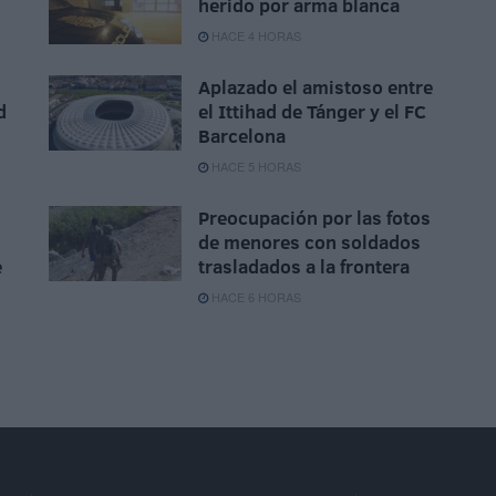
herido por arma blanca
HACE 4 HORAS
Aplazado el amistoso entre
d
el Ittihad de Tánger y el FC
Barcelona
HACE 5 HORAS
Preocupación por las fotos
de menores con soldados
e
trasladados a la frontera
HACE 6 HORAS