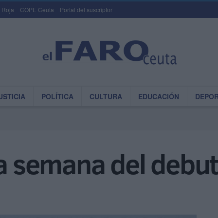
 Roja
COPE Ceuta
Portal del suscriptor
USTICIA
POLÍTICA
CULTURA
EDUCACIÓN
DEPO
la semana del debu