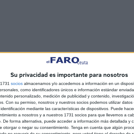
Su privacidad es importante para nosotros
paralelas y nuevas buscas
s 1731
socios
almacenamos y/o accedemos a información en un disposit
sonales, como identificadores únicos e información estándar enviada 
ntenido personalizado, medición de publicidad y contenido, investigaci
os.
Con su permiso, nosotros y nuestros socios podemos utilizar datos 
identificación mediante las características de dispositivos. Puede hacer
ntimiento a nosotros y a nuestros 1731 socios para que llevemos a ca
. De forma alternativa, puede acceder a información más detallada y 
e otorgar o negar su consentimiento.
Tenga en cuenta que algún proc
de no requerir de su consentimiento, pero usted tiene el derecho de r