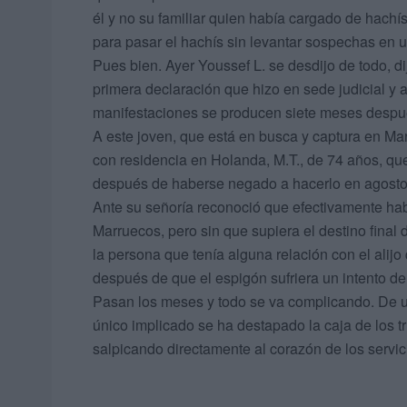
él y no su familiar quien había cargado de hachís
para pasar el hachís sin levantar sospechas en u
Pues bien. Ayer Youssef L. se desdijo de todo, di
primera declaración que hizo en sede judicial y 
manifestaciones se producen siete meses despué
A este joven, que está en busca y captura en Ma
con residencia en Holanda, M.T., de 74 años, que 
después de haberse negado a hacerlo en agost
Ante su señoría reconoció que efectivamente hab
Marruecos, pero sin que supiera el destino fina
la persona que tenía alguna relación con el alij
después de que el espigón sufriera un intento de
Pasan los meses y todo se va complicando. De 
único implicado se ha destapado la caja de los 
salpicando directamente al corazón de los servi