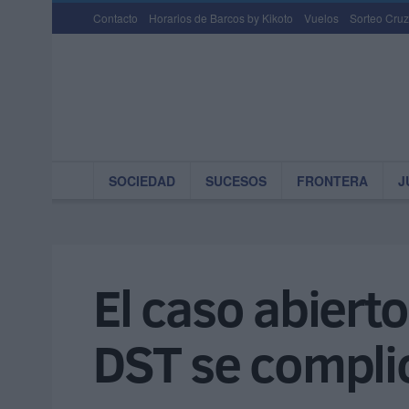
Contacto
Horarios de Barcos by Kikoto
Vuelos
Sorteo Cruz
SOCIEDAD
SUCESOS
FRONTERA
J
El caso abierto
DST se complic