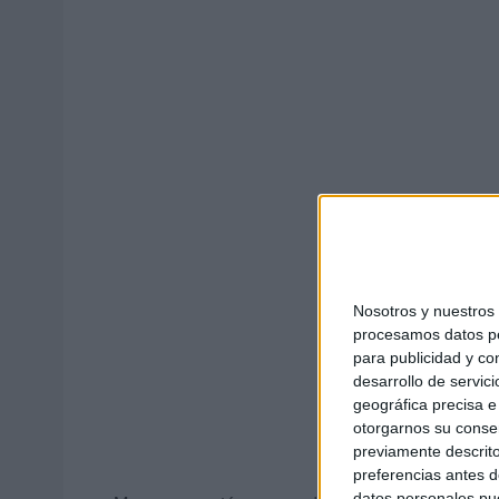
Investigaciones 
Nosotros y nuestro
procesamos datos per
para publicidad y co
desarrollo de servici
geográfica precisa e 
otorgarnos su conse
previamente descrito
preferencias antes d
datos personales pue