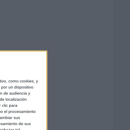
ivo, como cookies, y
por un dispositivo
ón de audiencia y
de localización
 clic para
bo el procesamiento
cambiar sus
esamiento de sus
echazar tal