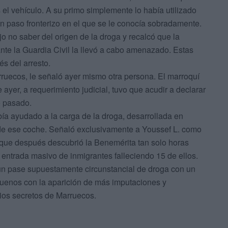
 el vehículo. A su primo simplemente lo había utilizado
n paso fronterizo en el que se le conocía sobradamente.
jo no saber del origen de la droga y recalcó que la
ante la Guardia Civil la llevó a cabo amenazado. Estas
s del arresto.
rruecos, le señaló ayer mismo otra persona. El marroquí
ayer, a requerimiento judicial, tuvo que acudir a declarar
o pasado.
ía ayudado a la carga de la droga, desarrollada en
l de ese coche. Señaló exclusivamente a Youssef L. como
o que después descubrió la Benemérita tan solo horas
 entrada masivo de inmigrantes falleciendo 15 de ellos.
un pase supuestamente circunstancial de droga con un
truenos con la aparición de más imputaciones y
cios secretos de Marruecos.