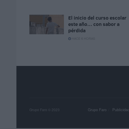
El inicio del curso escolar
este año… con sabor a
pérdida
HACE 6 HORAS
Grupo Faro
Publicida
Grupo Faro © 2023