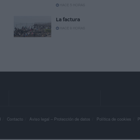
HACE 5 HORAS
La factura
HACE 6 HORAS
d
Contacto
Aviso legal – Protección de datos
Política de cookies
P