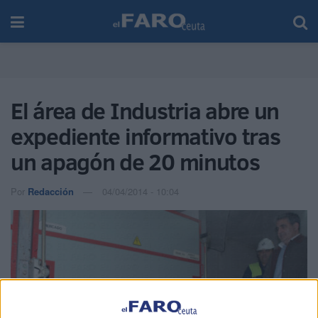
El área de Industria abre un
expediente informativo tras
un apagón de 20 minutos
Por
Redacción
04/04/2014 - 10:04