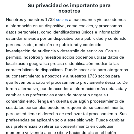
Su privacidad es importante para
nosotros
Nosotros y nuestros 1733
socios
almacenamos y/o accedemos
a información en un dispositivo, como cookies, y procesamos
datos personales, como identificadores únicos e información
estándar enviada por un dispositivo para publicidad y contenido
personalizado, medición de publicidad y contenido,
investigación de audiencia y desarrollo de servicios.
Con su
permiso, nosotros y nuestros socios podemos utilizar datos de
El Servicio de Industria de la Consejería de Fomento ha
localización geográfica precisa e identificación mediante las
abierto un expediente informativo para determinar las
características de dispositivos. Puede hacer clic para otorgarnos
causas de un apagón que se registró en la tarde de ayer y
su consentimiento a nosotros y a nuestros 1733 socios para
que ha afectado a varias zonas de la ciudad.
que llevemos a cabo el procesamiento previamente descrito. De
forma alternativa, puede acceder a información más detallada y
El corte en el suministro eléctrico se produjo en torno a las
cambiar sus preferencias antes de otorgar o negar su
consentimiento.
Tenga en cuenta que algún procesamiento de
13.50 horas y duró unos 20 minutos, afectando a zonas
sus datos personales puede no requerir de su consentimiento,
como Manzanera y El Morro, entre otras.
pero usted tiene el derecho de rechazar tal procesamiento. Sus
Al parecer la causa del apagón está en la caída de un
preferencias se aplicarán solo a este sitio web. Puede cambiar
grupo generador, según la información que ha recabado
sus preferencias o retirar su consentimiento en cualquier
momento volviendo a este sitio y haciendo clic en el botón