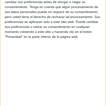
cambiar sus preferencias antes de otorgar o negar su
compañeros en sectores como Prisiones,
Sanidad
consentimiento.
Tenga en cuenta que algún procesamiento de
Exterior, Forenses y los trabajadores del Ingesa”.
sus datos personales puede no requerir de su consentimiento,
pero usted tiene el derecho de rechazar tal procesamiento. Sus
Ya en el último congreso del CESM, celebrado en Murcia
preferencias se aplicarán solo a este sitio web. Puede cambiar
sus preferencias o retirar su consentimiento en cualquier
en el mes de mayo, se eligió la ejecutiva permanente a
momento volviendo a este sitio y haciendo clic en el botón
nivel nacional de la institución, en la que se encontraba el
"Privacidad" en la parte inferior de la página web.
antiguo secretario general del sindicato médico de la
ciudad autónoma como miembro de la misma.
Asimismo, se creó una secretaría específica para la lucha
por sus intereses en el Instituto Nacional de Gestión
Sanitaria, “con un enfoque particular en los periféricos
como prisiones, sanidad exterior, forenses, inspectores de
trabajo y los trabajadores del Ingesa”, expresan desde la
formación sindical territorial.
Es por ello que el Dr. Abdelghani se encargará de
defender estos intereses, aunque también coordinará las