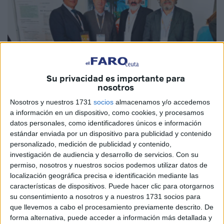
Su privacidad es importante para
nosotros
Nosotros y nuestros 1731
socios
almacenamos y/o accedemos
a información en un dispositivo, como cookies, y procesamos
Imagen cedida
datos personales, como identificadores únicos e información
estándar enviada por un dispositivo para publicidad y contenido
personalizado, medición de publicidad y contenido,
investigación de audiencia y desarrollo de servicios.
Con su
permiso, nosotros y nuestros socios podemos utilizar datos de
El
Dr. Abdelghani El Amrani El Marini
ha sido elegido
localización geográfica precisa e identificación mediante las
como responsable nacional de la Secretaría Técnica de
características de dispositivos. Puede hacer clic para otorgarnos
Periféricos e
Ingesa
. Un hecho que para el
Sindicato
su consentimiento a nosotros y a nuestros 1731 socios para
que llevemos a cabo el procesamiento previamente descrito. De
Médico de Ceuta
(SMC) es “un hito significativo en la
forma alternativa, puede acceder a información más detallada y
defensa de los derechos y condiciones laborales de los