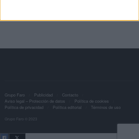
Grupo Faro
Publicidad
Contacto
Aviso legal – Protección de datos
Política de cookies
Política de privacidad
Política editorial
Términos de uso
Grupo Faro © 2023