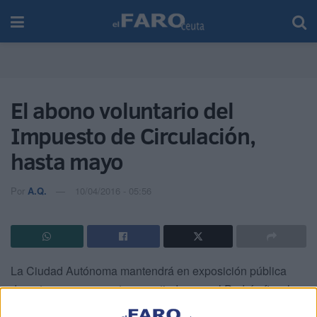
El abono voluntario del
Impuesto de Circulación,
hasta mayo
Por
A.Q.
10/04/2016 - 05:56
La Ciudad Autónoma mantendrá en exposición pública
durante un mes a contar a partir de ayer el Padrón fiscal
correspondiente al Impuesto sobre Vehículos de Tracción