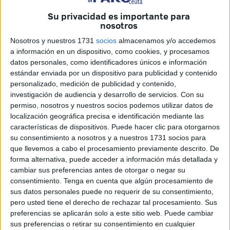
Mecánica (que grava la titularidad de los vehículos de
Su privacidad es importante para
tracción mecánica aptos para circular por las vías públicas,
nosotros
cualesquiera que sean su clase y categoría) del ejercicio
Nosotros y nuestros 1731
socios
almacenamos y/o accedemos
2016, cuyo periodo de pago voluntario se extiende hasta el
a información en un dispositivo, como cookies, y procesamos
5 de mayo, inclusive.
datos personales, como identificadores únicos e información
estándar enviada por un dispositivo para publicidad y contenido
A partir de esa fecha la recaudación de la deuda se
personalizado, medición de publicidad y contenido,
realizará a través del procedimiento administrativo de
investigación de audiencia y desarrollo de servicios.
Con su
permiso, nosotros y nuestros socios podemos utilizar datos de
apremio, lo que determina el devengo de “recargos,
localización geográfica precisa e identificación mediante las
intereses y costas”.
características de dispositivos. Puede hacer clic para otorgarnos
Dicho Padrón contiene la cuotas a pagar y los elementos
su consentimiento a nosotros y a nuestros 1731 socios para
determinantes de las mismas. Está a disposición de los
que llevemos a cabo el procesamiento previamente descrito. De
forma alternativa, puede acceder a información más detallada y
interesados en el Organismo Autónomo Servicios
cambiar sus preferencias antes de otorgar o negar su
Tributarios de Ceuta, en el Edificio ‘Ceuta Center’.
consentimiento.
Tenga en cuenta que algún procesamiento de
El pago de la deuda tributaria se podrá efectuar con tarjeta
sus datos personales puede no requerir de su consentimiento,
de crédito o débito, mediante transferencia o con
pero usted tiene el derecho de rechazar tal procesamiento. Sus
preferencias se aplicarán solo a este sitio web. Puede cambiar
domiciliación bancaria, en cuyo caso se aplica una
sus preferencias o retirar su consentimiento en cualquier
bonificación al ciudadano del 5% de la cuota tributaria.