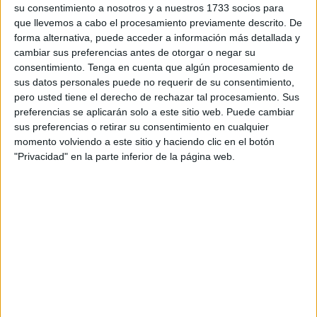
cremación ha sufrido un importante incremento como
su consentimiento a nosotros y a nuestros 1733 socios para
consecuencia de las propias peticiones de los familiares
que llevemos a cabo el procesamiento previamente descrito. De
de las personas que fallecen.
forma alternativa, puede acceder a información más detallada y
cambiar sus preferencias antes de otorgar o negar su
Por supuesto, en una estsdística global de todos los
consentimiento.
Tenga en cuenta que algún procesamiento de
ciudadanos de Ceuta que murieron el año pasado, los que
sus datos personales puede no requerir de su consentimiento,
fueron incinerados bajaría hasta algo más de un diez por
pero usted tiene el derecho de rechazar tal procesamiento. Sus
ciento, porque no podemos olvidar que todos los
preferencias se aplicarán solo a este sitio web. Puede cambiar
sus preferencias o retirar su consentimiento en cualquier
musulmanes son enterrados, ya que su religión no permite
momento volviendo a este sitio y haciendo clic en el botón
la cremación.
"Privacidad" en la parte inferior de la página web.
Ya con referencia concreta al propio cementerio católico,
indicar que por parte de la Ciudad Autónoma se quiere
realizar un licitación para el mes de septiembre con la
intención de construir aproximadamente unos setecientos
cincuenta nichos más. Con esta previsión estarían
garantizados los enterramientos para un período
aproximado de unos cuatro o cinco años.
Además, entre los trabajos que también tienen pendientes
en el negociado de cementerios se encuentra el traslado