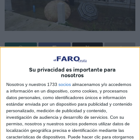
El treinta por ciento de los fallecidos y que son factibles de
Su privacidad es importante para
enterrar en el cementerio de Santa Catalina son
nosotros
incinerados, según fuentes de la Ciudad Autónoma.
Nosotros y nuestros 1733
socios
almacenamos y/o accedemos
Así, por ejemplo, nos encontramos que de cuatrocientos
a información en un dispositivo, como cookies, y procesamos
datos personales, como identificadores únicos e información
cincuenta y tres personas que fallecieron a lo largo del año
estándar enviada por un dispositivo para publicidad y contenido
pasado, ciento treinta y cinco fueron llevados directamente
personalizado, medición de publicidad y contenido,
desde el tanatorio hasta la cremación. Exactamente es
investigación de audiencia y desarrollo de servicios.
Con su
algo más de un veintiocho por ciento.
permiso, nosotros y nuestros socios podemos utilizar datos de
localización geográfica precisa e identificación mediante las
Hay que destacar que en los últimos años el servicio de
características de dispositivos. Puede hacer clic para otorgarnos