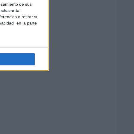
esamiento de sus
echazar tal
erencias o retirar su
vacidad" en la parte