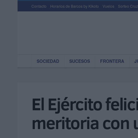
Contacto
Horarios de Barcos by Kikoto
Vuelos
Sorteo Cruz
SOCIEDAD
SUCESOS
FRONTERA
J
El Ejército fel
meritoria con