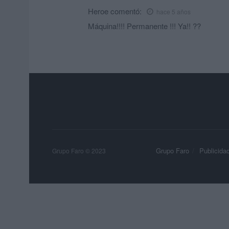
Heroe
comentó:
hace 5 años
Máquina!!!! Permanente !!! Ya!! ??
Grupo Faro
Publicida
Grupo Faro © 2023