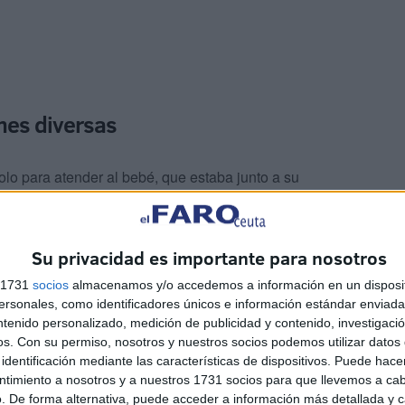
ones diversas
lo para atender al bebé, que estaba junto a su
do para mantenerlo en condiciones y que fuera trasladado
r de la posibilidad de una recuperación de ese miembro.
Su privacidad es importante para nosotros
s 1731
socios
almacenamos y/o accedemos a información en un disposit
sonales, como identificadores únicos e información estándar enviada 
ntenido personalizado, medición de publicidad y contenido, investigaci
os.
Con su permiso, nosotros y nuestros socios podemos utilizar datos 
identificación mediante las características de dispositivos. Puede hacer
nocimiento en redes sociales sino también a las
ntimiento a nosotros y a nuestros 1731 socios para que llevemos a ca
. De forma alternativa, puede acceder a información más detallada y 
e, al ver dicha publicación, han reaccionado mostrando