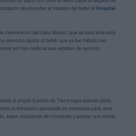
volvió en un paño con hielo el dedo hasta la llegada de
ncargaron de proceder al traslado del bebé al
Hospital
da intervención del cabo Muñoz, que se topó ante esta
una atención rápida al bebé, que ya fue tratado con
lmenar por los médicos que estaban de servicio.
book el propio Ejército de Tierra haya querido darle
 cómo la formación apropiada es necesaria para, ante
, saber reaccionar de inmediato y prestar una inicial