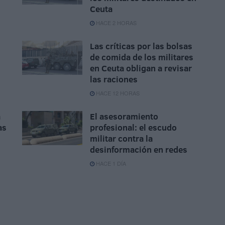
Ceuta
HACE 2 HORAS
Las críticas por las bolsas
de comida de los militares
en Ceuta obligan a revisar
las raciones
HACE 12 HORAS
a
El asesoramiento
as
profesional: el escudo
militar contra la
desinformación en redes
HACE 1 DÍA