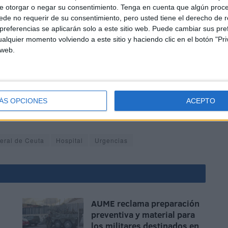
e otorgar o negar su consentimiento.
Tenga en cuenta que algún proc
evado a cabo en tan delicada intervención.
de no requerir de su consentimiento, pero usted tiene el derecho de r
referencias se aplicarán solo a este sitio web. Puede cambiar sus pref
alquier momento volviendo a este sitio y haciendo clic en el botón "Pri
 web.
s aspectos para que los hombres y mujeres que integran
ÁS OPCIONES
ACEPTO
ados ante cualquier circunstancia adversa.
ral de Ceuta
Hospital
Urgencias
AUME reclama preparación
preventiva y material para
los militares destinados en