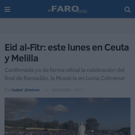
Eid al-Fitr: este lunes en Ceuta
y Melilla
Confirmada ya de forma oficial la celebración del
final de Ramadán, la Musal-la en Loma Colmenar
Por
Isabel Jiménez
30/03/2025 - 21:11