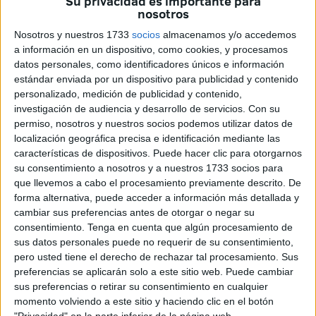
Su privacidad es importante para
día de ayuno sería este domingo 30 de marzo de 2025
nosotros
dando comienzo al Eid al-Fitr el 31 de marzo de 2025.
Nosotros y nuestros 1733
socios
almacenamos y/o accedemos
a información en un dispositivo, como cookies, y procesamos
La tarde del sábado la Comisión Islámica de España y la
datos personales, como identificadores únicos e información
FEERI ya se habían pronunciado sobre esa misma fecha,
estándar enviada por un dispositivo para publicidad y contenido
pero no ha sido hasta en torno a las 21.00 horas de este
personalizado, medición de publicidad y contenido,
domingo que se ha dado la información con total certeza.
investigación de audiencia y desarrollo de servicios.
Con su
permiso, nosotros y nuestros socios podemos utilizar datos de
Confirmada al 100% la fecha, la comunidad musulmana de
localización geográfica precisa e identificación mediante las
características de dispositivos. Puede hacer clic para otorgarnos
Ceuta comenzará las respectivas celebraciones la
su consentimiento a nosotros y a nuestros 1733 socios para
mañana de este lunes 31 de marzo, cosa que también
que llevemos a cabo el procesamiento previamente descrito. De
ocurrirá en
Melilla
y Marruecos. Una jornada multitudinaria
forma alternativa, puede acceder a información más detallada y
aguarda en un nuevo escenario, pues la
Musal-la
que
cambiar sus preferencias antes de otorgar o negar su
consentimiento.
Tenga en cuenta que algún procesamiento de
marca la finalización de este mes sagrado se llevará a
sus datos personales puede no requerir de su consentimiento,
cabo en la
explanada de Loma Colmenar
.
pero usted tiene el derecho de rechazar tal procesamiento. Sus
preferencias se aplicarán solo a este sitio web. Puede cambiar
sus preferencias o retirar su consentimiento en cualquier
momento volviendo a este sitio y haciendo clic en el botón