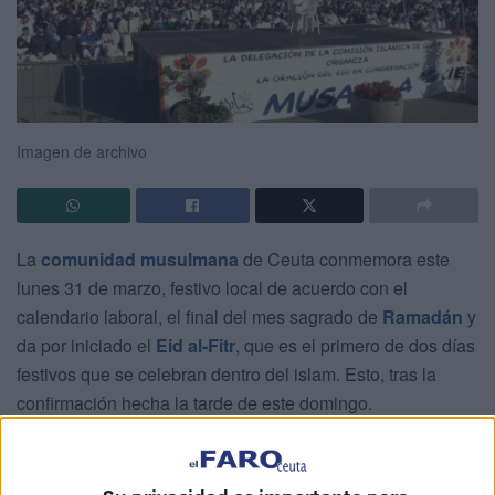
Imagen de archivo
La
comunidad musulmana
de Ceuta conmemora este
lunes 31 de marzo, festivo local de acuerdo con el
calendario laboral, el final del mes sagrado de
Ramadán
y
da por iniciado el
Eid al-Fitr
, que es el primero de dos días
festivos que se celebran dentro del islam. Esto, tras la
confirmación hecha la tarde de este domingo.
Las previsiones astronómicas indicaban que el mes de
Ramadán 1446 H duraría 29 días, de manera que el último