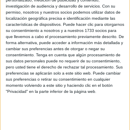
contrario que Canarias.
investigación de audiencia y desarrollo de servicios.
Con su
permiso, nosotros y nuestros socios podemos utilizar datos de
En lo que se refiere a Ceuta y
Melilla
, las ciudades
localización geográfica precisa e identificación mediante las
autónomas experimentaron un descenso de 2019 a 2020
características de dispositivos. Puede hacer clic para otorgarnos
de 1,8 años, situándose una vez más como los territorios
su consentimiento a nosotros y a nuestros 1733 socios para
de España con una menor esperanza de vida al nacer.
que llevemos a cabo el procesamiento previamente descrito. De
forma alternativa, puede acceder a información más detallada y
Concretamente, esta se sitúa en 79,6 años. Un dato que,
cambiar sus preferencias antes de otorgar o negar su
en la comparativa respecto a hace 15 años (es decir, con
consentimiento.
Tenga en cuenta que algún procesamiento de
respecto a 2006) sí ha sufrido un incremento de 1,2 años
sus datos personales puede no requerir de su consentimiento,
que se ha visto muy afectado por el dato antes señalado a
pero usted tiene el derecho de rechazar tal procesamiento. Sus
preferencias se aplicarán solo a este sitio web. Puede cambiar
causa de la
pandemia
.
sus preferencias o retirar su consentimiento en cualquier
momento volviendo a este sitio y haciendo clic en el botón
Informe oficial del Ministerio de
"Privacidad" en la parte inferior de la página web.
Sanidad
Así consta en el informe anual del Ministerio de
Sanidad
sobre "Esperanzas de vida en España", que analiza la
evolución de los datos desde 2006 a 2020 y que confirma