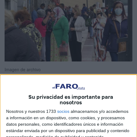
Imagen de archivo
Su privacidad es importante para
La covid-19 puso freno al aumento progresivo de la
nosotros
esperanza de vida al nacer en España, y también en
Nosotros y nuestros 1733
socios
almacenamos y/o accedemos
Ceuta, y la redujo en 2020 a 82,2 años (79,5 en hombres y
a información en un dispositivo, como cookies, y procesamos
85 en mujeres), lo que supone 1,5 años menos que el año
datos personales, como identificadores únicos e información
anterior, siendo Madrid la que más acusó el descenso, al
estándar enviada por un dispositivo para publicidad y contenido
personalizado, medición de publicidad y contenido,