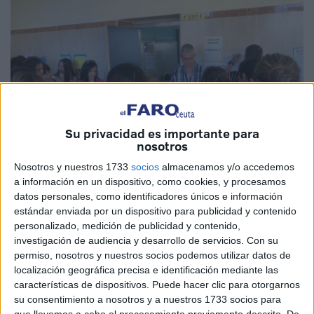
Su privacidad es importante para
nosotros
Nosotros y nuestros 1733
socios
almacenamos y/o accedemos
a información en un dispositivo, como cookies, y procesamos
datos personales, como identificadores únicos e información
estándar enviada por un dispositivo para publicidad y contenido
Imagen de archivo
personalizado, medición de publicidad y contenido,
investigación de audiencia y desarrollo de servicios.
Con su
permiso, nosotros y nuestros socios podemos utilizar datos de
localización geográfica precisa e identificación mediante las
La
Dirección Provincial de Educación de Ceuta y los
características de dispositivos. Puede hacer clic para otorgarnos
sindicatos
están trabajando para solicitar a los servicios
su consentimiento a nosotros y a nuestros 1733 socios para