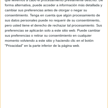
que llevemos a cabo el procesamiento previamente descrito. De
centrales del Ministerio de Educación que de cara a las
forma alternativa, puede acceder a información más detallada y
oposiciones
del próximo año 2026 se convoquen
71
cambiar sus preferencias antes de otorgar o negar su
plazas para profesores en Ceuta
.
consentimiento.
Tenga en cuenta que algún procesamiento de
sus datos personales puede no requerir de su consentimiento,
En estos momentos
, según ha declarado Miguel Señor,
pero usted tiene el derecho de rechazar tal procesamiento. Sus
director provincial de Educación
a este medio de
preferencias se aplicarán solo a este sitio web. Puede cambiar
sus preferencias o retirar su consentimiento en cualquier
comunicación,
“estamos en esa negociación”,
y aunque
momento volviendo a este sitio y haciendo clic en el botón
no puede confirmar que esa será la cifra final que soliciten,
"Privacidad" en la parte inferior de la página web.
es la línea en la que se está trabajando.
Así, se espera que haya “una resolución en firme” en las
próximas semanas y poder anunciar de forma oficial la
solicitud que harán al Ministerio de Educación.
Las bases de esta propuesta
Según se ha señalado, esta propuesta en la que están
trabajando contemplaría la
eliminación de la