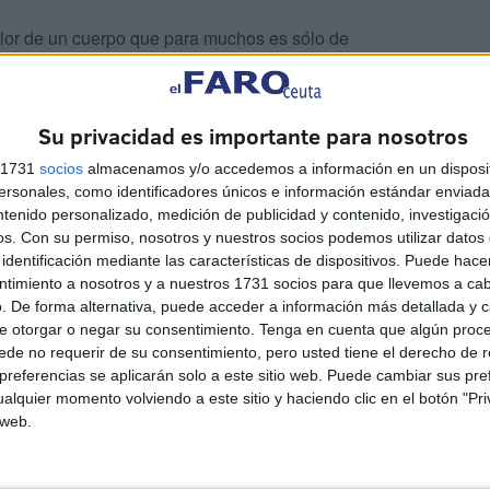
alor de un cuerpo que para muchos es sólo de
ido adquiriendo competencias que ha ensalzado a la
 mano con las Fuerzas y Cuerpos de Seguridad del
uridad de Ceuta. Un trabajo arduo que cumplen cada día
Su privacidad es importante para nosotros
licitación por el trabajo prestado a nuestra ciudad.
s 1731
socios
almacenamos y/o accedemos a información en un disposit
sonales, como identificadores únicos e información estándar enviada 
ntenido personalizado, medición de publicidad y contenido, investigaci
os.
Con su permiso, nosotros y nuestros socios podemos utilizar datos 
identificación mediante las características de dispositivos. Puede hacer
ntimiento a nosotros y a nuestros 1731 socios para que llevemos a ca
. De forma alternativa, puede acceder a información más detallada y 
e otorgar o negar su consentimiento.
Tenga en cuenta que algún proc
de no requerir de su consentimiento, pero usted tiene el derecho de r
referencias se aplicarán solo a este sitio web. Puede cambiar sus pref
alquier momento volviendo a este sitio y haciendo clic en el botón "Pri
 web.
La Ciudad pide un plan
específico de seguridad con