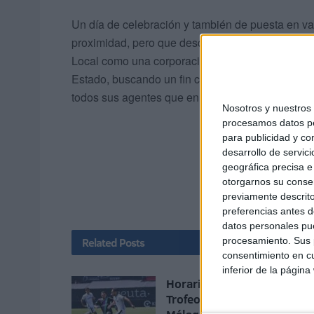
Un día de celebración y también de puesta en v
proximidad, pero que desde hace unos años ha 
Local como una corporación que trabaja mano a
Estado, buscando un fin común, procurar la seg
todos sus agentes que en este día merecen una fe
Nosotros y nuestro
procesamos datos per
para publicidad y co
desarrollo de servici
geográfica precisa e 
otorgarnos su conse
previamente descrito
preferencias antes d
datos personales pue
procesamiento. Sus p
Related
Posts
consentimiento en cu
inferior de la página
Horario y dónde ver el XII
Trofeo de Feria: un Ceuta-