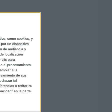
ivo, como cookies, y
por un dispositivo
ón de audiencia y
de localización
 clic para
bo el procesamiento
cambiar sus
esamiento de sus
echazar tal
erencias o retirar su
vacidad" en la parte