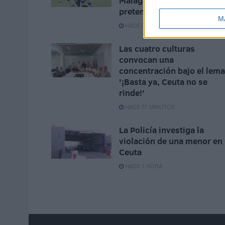
Málaga para terminar la
pretemporada
M
HACE 21 MINUTOS
Las cuatro culturas
convocan una
concentración bajo el lema
'¡Basta ya, Ceuta no se
rinde!'
HACE 57 MINUTOS
La Policía investiga la
violación de una menor en
Ceuta
HACE 1 HORA