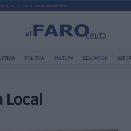
 Roja
COPE Ceuta
Portal del suscriptor
USTICIA
POLÍTICA
CULTURA
EDUCACIÓN
DEPO
a Local