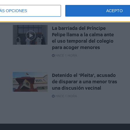
despliegue policial en todas
las barriadas
ÁS OPCIONES
ACEPTO
HACE 26 MINUTOS
La barriada del Príncipe
Felipe llama a la calma ante
el uso temporal del colegio
para acoger menores
HACE 1 HORA
Detenido el ‘Pleita’, acusado
de disparar a una menor tras
una discusión vecinal
HACE 1 HORA