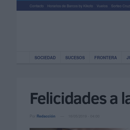
Contacto
Horarios de Barcos by Kikoto
Vuelos
Sorteo Cruz
SOCIEDAD
SUCESOS
FRONTERA
J
Felicidades a l
Por
Redacción
16/05/2019 - 04:00