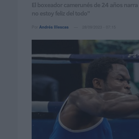
El boxeador camerunés de 24 años narra m
no estoy feliz del todo"
Por
Andrés Illescas
28/09/2023 - 07:15