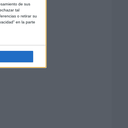
esamiento de sus
echazar tal
erencias o retirar su
vacidad" en la parte