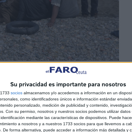
Su privacidad es importante para nosotros
s 1733
socios
almacenamos y/o accedemos a información en un disposit
ado la vida el carácter del deportista camerunés que vivía
sonales, como identificadores únicos e información estándar enviada 
staban separados, estaba en casa con mis cuatro hermanas
ntenido personalizado, medición de publicidad y contenido, investigaci
udad a comprar "sacos de cacahuetes y aguacates" tres
os.
Con su permiso, nosotros y nuestros socios podemos utilizar datos 
tir".
identificación mediante las características de dispositivos. Puede hacer
ntimiento a nosotros y a nuestros 1733 socios para que llevemos a ca
. De forma alternativa, puede acceder a información más detallada y 