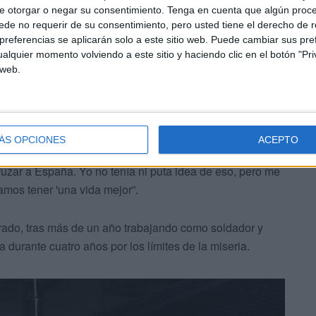
 Junior, que no iba a la escuela, aprendió a soldar con
e otorgar o negar su consentimiento.
Tenga en cuenta que algún proc
o de dinerito", rememora.
de no requerir de su consentimiento, pero usted tiene el derecho de r
referencias se aplicarán solo a este sitio web. Puede cambiar sus pref
alquier momento volviendo a este sitio y haciendo clic en el botón "Pri
icaba a ir a Nigeria a comprar zapatillas deportivas y
 web.
 la docena recién cumplida, cuando recibió la primera
me con él a trabajar y que nos iría mejor, pero no lo vi
go de ganancia".
ÁS OPCIONES
ACEPTO
se más complejo, pero también más prometedor. "Me vino
ruzar a España. Yo no tenía ni puta idea de eso, pero me
amos tener 'una vida mejor”.
rrado, tras más de un año trabajando como soldador y
 durante cuatro años por los límites de la miseria.