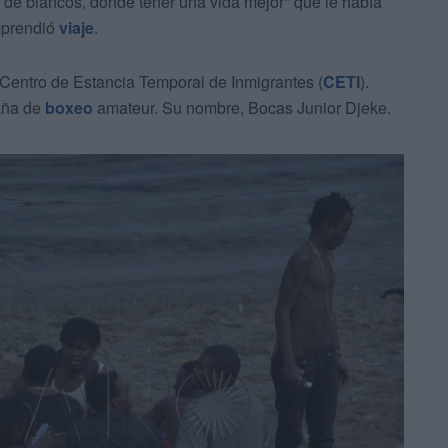
ís de blancos, donde tener una vida mejor" que le había
emprendió
viaje
.
 Centro de Estancia Temporal de Inmigrantes (
CETI
).
aña de
boxeo
amateur. Su nombre, Bocas Junior Djeke.