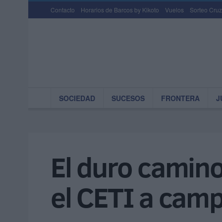
Contacto
Horarios de Barcos by Kikoto
Vuelos
Sorteo Cruz
SOCIEDAD
SUCESOS
FRONTERA
J
El duro camino
el CETI a cam