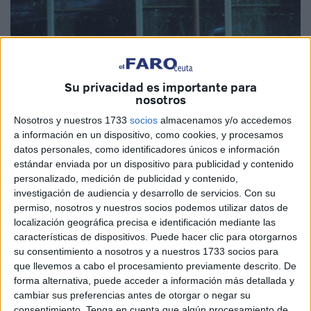
Imagen de archivo
Su privacidad es importante para
nosotros
Nosotros y nuestros 1733
socios
almacenamos y/o accedemos
a información en un dispositivo, como cookies, y procesamos
Diez de la noche. Me escribe un familiar de Muhammad.
datos personales, como identificadores únicos e información
estándar enviada por un dispositivo para publicidad y contenido
Ustedes puede que no lo recuerden: un chico marroquí,
personalizado, medición de publicidad y contenido,
joven, con problemas de visión, grandes gafas y un lunar
investigación de audiencia y desarrollo de servicios.
Con su
característico en el cuello. Se echó al mar este verano.
permiso, nosotros y nuestros socios podemos utilizar datos de
Nunca más se ha sabido de él.
localización geográfica precisa e identificación mediante las
características de dispositivos. Puede hacer clic para otorgarnos
Pregunta si se sabe algo nuevo. La respuesta siempre es
su consentimiento a nosotros y a nuestros 1733 socios para
la misma: “Nada, lo siento mucho”. Agradecida por obtener
que llevemos a cabo el procesamiento previamente descrito. De
forma alternativa, puede acceder a información más detallada y
una respuesta cercana sigue esperando que algún día se
cambiar sus preferencias antes de otorgar o negar su
sepa algo. Para bien o para mal, pero que se sepa.
consentimiento.
Tenga en cuenta que algún procesamiento de