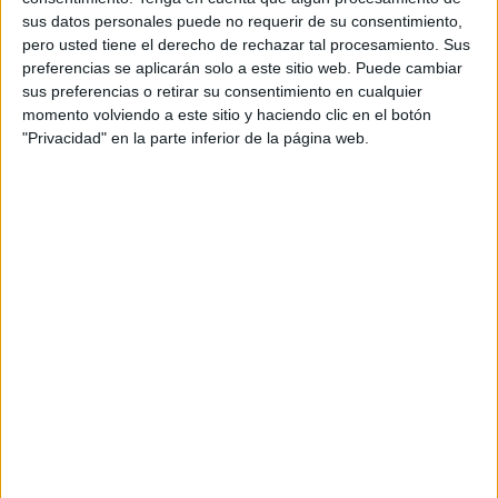
sus datos personales puede no requerir de su consentimiento,
Muhammad bordeó el espigón de la muerte para tener un
pero usted tiene el derecho de rechazar tal procesamiento. Sus
futuro y mejorar su visión. Desde el momento en que se
preferencias se aplicarán solo a este sitio web. Puede cambiar
echó al agua nada se sabe de él.
sus preferencias o retirar su consentimiento en cualquier
momento volviendo a este sitio y haciendo clic en el botón
Por Sharif sigue preguntando la comunidad yemení. Que
"Privacidad" en la parte inferior de la página web.
se le pierda la pista en solo unos metros parece tan
increíble como cierto. Su ruta dejó de seguirse al cruzar
Benzú. Amigos, familiares, miembros de la comunidad
siguen preguntando buscando aferrarse a alguna pista
imposible.
Pueden añadir a la lista muchísimas personas más. Unas
perdidas hace solo semanas, otras meses o incluso años.
Sus familias no los olvidan y son los únicos que siguen
esperando un dato.
Hablar de desaparecidos es necesario porque olvidarlos
es la mayor traición que podemos hacer como sociedad.