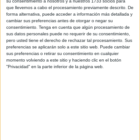
obviarlos y seguir tan panchos los influencers a quienes
su consentimiento a nosotros y a nuestros 1733 socios para
que llevemos a cabo el procesamiento previamente descrito. De
van dirigidos.
forma alternativa, puede acceder a información más detallada y
cambiar sus preferencias antes de otorgar o negar su
Para mí es complicado de entender, aunque me digan que
consentimiento.
Tenga en cuenta que algún procesamiento de
hay dinero de por medio. Hay cosas muy bestiales, rancias
sus datos personales puede no requerir de su consentimiento,
y casposas en grado máximo y no hablo ya de meterse
pero usted tiene el derecho de rechazar tal procesamiento. Sus
con el físico, la estética, la ética o las ideas, sino de no
preferencias se aplicarán solo a este sitio web. Puede cambiar
sus preferencias o retirar su consentimiento en cualquier
dejar títere (nunca mejor empleado un subjuntivo) sin
momento volviendo a este sitio y haciendo clic en el botón
cabeza. Parece que la destrucción masiva ha encontrado
"Privacidad" en la parte inferior de la página web.
una víctima propiciatoria y la impotencia, la frustración, la
envidia y la estulticia se han ido de fiesta juntas como esas
influencers de tres al cuarto , que repiten rituales que han
hecho otras tantas- antes ellas- para intentar hacerse
virales como si en ello les fuera la vida.
No se dan cuenta que los barrotes de la mazmorra les
obligan a publicar cosas nuevas para que sus seguidores
no les abandonen, redondeando el círculo de lo absurdo y