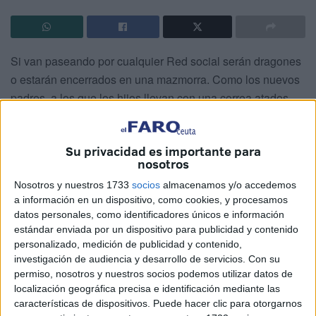
Si van paseando por cualquier Red social serán dragones
o estarán encerrados en una mazmorra. Como los nuevos
padres, a los que los hijos llevan con una correa atados
por el cuello. "Por favor, peque, no" es una frase
acomodaticia y recurrente para que el vástago menor de
Su privacidad es importante para
cuatro años no haga ni caso y sepa que- de nuevo- va a
nosotros
salirse con la suya, siendo el amo del laberinto. Ahora es
Nosotros y nuestros 1733
socios
almacenamos y/o accedemos
así, como en otras épocas era lo normal que los hijos
a información en un dispositivo, como cookies, y procesamos
fuéramos propiedad de los padres, usados y deslucidos
datos personales, como identificadores únicos e información
como insignias familiares. No me quejo, ni antes era tan
estándar enviada por un dispositivo para publicidad y contenido
malo, ni ahora es tan bueno. Pero en redes, sí. En las
personalizado, medición de publicidad y contenido,
investigación de audiencia y desarrollo de servicios.
Con su
redes, ustedes se camuflan y pueden ser lo que les dé la
permiso, nosotros y nuestros socios podemos utilizar datos de
real gana, armados con piedras virtuales en forma de
localización geográfica precisa e identificación mediante las
comentarios destructivos, que no sé cómo pueden
características de dispositivos. Puede hacer clic para otorgarnos