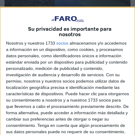
Su privacidad es importante para
nosotros
Imagen de archivo
Nosotros y nuestros 1733
socios
almacenamos y/o accedemos
a información en un dispositivo, como cookies, y procesamos
datos personales, como identificadores únicos e información
estándar enviada por un dispositivo para publicidad y contenido
Lo del dragado del Foso es un auténtico escándalo. Lo es
personalizado, medición de publicidad y contenido,
desde antes de que comenzaran las actuaciones, desde
investigación de audiencia y desarrollo de servicios.
Con su
que pasaron meses y meses y más meses sin ejecutarse
permiso, nosotros y nuestros socios podemos utilizar datos de
una obra necesaria.
localización geográfica precisa e identificación mediante las
características de dispositivos. Puede hacer clic para otorgarnos
Tuvieron que salir las asociaciones náuticas advirtiendo
su consentimiento a nosotros y a nuestros 1733 socios para
que llevemos a cabo el procesamiento previamente descrito. De
con ir al juzgado si ocurría un accidente para que las dos
forma alternativa, puede acceder a información más detallada y
administraciones con responsabilidad empezaran a
cambiar sus preferencias antes de otorgar o negar su
creerse eso de que tenían que trabajar. Al menos un poco.
consentimiento.
Tenga en cuenta que algún procesamiento de
sus datos personales puede no requerir de su consentimiento,