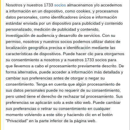
composición del
nuevo
Gobierno de Francia
, en el que
Nosotros y nuestros 1733
socios
almacenamos y/o accedemos
destacan dos figuras de origen marroquí:
Rachida Dati
,
a información en un dispositivo, como cookies, y procesamos
datos personales, como identificadores únicos e información
que mantiene su cargo como ministra de Cultura, y
Naïma
estándar enviada por un dispositivo para publicidad y contenido
Moutchou
, nueva titular de Transformación, Función
personalizado, medición de publicidad y contenido,
Pública, Inteligencia Artificial y Digitalización.
investigación de audiencia y desarrollo de servicios.
Con su
permiso, nosotros y nuestros socios podemos utilizar datos de
Relevo en Defensa y continuidad
localización geográfica precisa e identificación mediante las
características de dispositivos. Puede hacer clic para otorgarnos
política
su consentimiento a nosotros y a nuestros 1733 socios para
que llevemos a cabo el procesamiento previamente descrito. De
Según informó el diario
Le Parisien
, el presidente
forma alternativa, puede acceder a información más detallada y
cambiar sus preferencias antes de otorgar o negar su
Emmanuel Macron
ha confiado la cartera de
Defensa
a
consentimiento.
Tenga en cuenta que algún procesamiento de
Bruno Le Maire
, hasta ahora ministro de Economía y
sus datos personales puede no requerir de su consentimiento,
Finanzas. Le Maire, quien había ocupado esa posición
pero usted tiene el derecho de rechazar tal procesamiento. Sus
desde 2017, se reunió con Macron en dos ocasiones
preferencias se aplicarán solo a este sitio web. Puede cambiar
sus preferencias o retirar su consentimiento en cualquier
durante la semana previa a su nombramiento. Sustituye
momento volviendo a este sitio y haciendo clic en el botón
así a
Sébastien Lecornu
, designado recientemente
"Privacidad" en la parte inferior de la página web.
primer ministro
, tras haber dirigido el Ministerio de