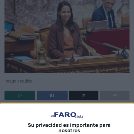
Imagen cedida
Su privacidad es importante para
La
Presidencia francesa
anunció este domingo la
nosotros