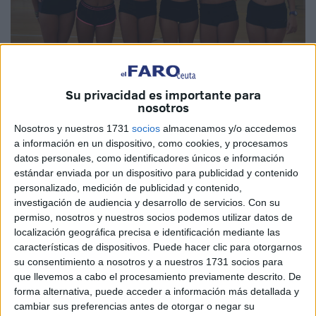
Su privacidad es importante para
nosotros
Nosotros y nuestros 1731
socios
almacenamos y/o accedemos
El conjunto infantil de gimnasia rítmica tendrá este sábado
a información en un dispositivo, como cookies, y procesamos
el primer torneo de la temporada de invierno. Después de
datos personales, como identificadores únicos e información
suspender la participación la semana pasada, en esta
estándar enviada por un dispositivo para publicidad y contenido
personalizado, medición de publicidad y contenido,
ocasión debutarán en la competición en Dos Hermanas.
investigación de audiencia y desarrollo de servicios.
Con su
permiso, nosotros y nuestros socios podemos utilizar datos de
La Federación de gimnasia rítmica lleva preparando a este
localización geográfica precisa e identificación mediante las
equipo desde julio, pero tuvo que parar en agosto por el
características de dispositivos. Puede hacer clic para otorgarnos
cierre de las instalaciones del ‘Guillermo Molina’. A pesar
su consentimiento a nosotros y a nuestros 1731 socios para
de todo, este mes de septiembre ha sido aprovechado
que llevemos a cabo el procesamiento previamente descrito. De
para mejorar el montaje del ejercicio y llevarlo a la práctica
forma alternativa, puede acceder a información más detallada y
cambiar sus preferencias antes de otorgar o negar su
el sábado.