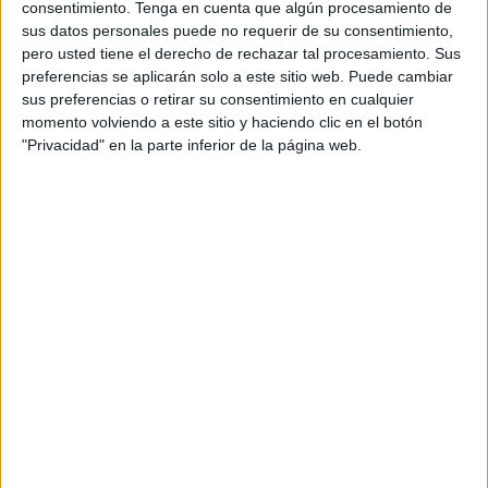
consentimiento.
Tenga en cuenta que algún procesamiento de
sus datos personales puede no requerir de su consentimiento,
En este primer torneo se desconoce lo que podrán mostrar
pero usted tiene el derecho de rechazar tal procesamiento. Sus
las gimnastas de este conjunto infantil, pero las técnico
preferencias se aplicarán solo a este sitio web. Puede cambiar
quieren “valorar la reacción de las niñas y el nivel del resto
sus preferencias o retirar su consentimiento en cualquier
de equipos”.
momento volviendo a este sitio y haciendo clic en el botón
"Privacidad" en la parte inferior de la página web.
Lucía Vallejo, Alba y María Conejo, Claudia Muñoz,
Carolina Cano y Laura Molina tratarán de ofrecer su mejor
versión para estar con las mejores.
La intención es coger experiencia de cara a la Copa de
Andalucía, el mayor objetivo en esta temporada invernal.
Es el primer campeonato y no se sabe “en el nivel que
podemos estar. Es pronto, pero vamos con mucha
confianza”.
Este mes de septiembre ha sido de mucho trabajo e
incluso sesiones de concentración junto a la técnico
Susana López. Se ha intentado limar ciertos aspectos del