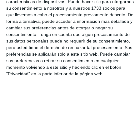
características de dispositivos. Puede hacer clic para otorgarnos
sus dimensiones y problemáticas, pero si se hace es
su consentimiento a nosotros y a nuestros 1733 socios para
porque algo no funciona como debe.
que llevemos a cabo el procesamiento previamente descrito. De
forma alternativa, puede acceder a información más detallada y
Choca una propuesta como la de Ceuta Ya! con el tour del
cambiar sus preferencias antes de otorgar o negar su
consentimiento.
Tenga en cuenta que algún procesamiento de
alcalde vendiendo las bonanzas de la ciudad. No digo que
sus datos personales puede no requerir de su consentimiento,
no deba hacerlo, pero vender por un lado los avances y el
pero usted tiene el derecho de rechazar tal procesamiento. Sus
modernismo de una Ceuta en la que hay barrios donde los
preferencias se aplicarán solo a este sitio web. Puede cambiar
servicios más básicos no se prestan adecuadamente, al
sus preferencias o retirar su consentimiento en cualquier
momento volviendo a este sitio y haciendo clic en el botón
menos chirría.
"Privacidad" en la parte inferior de la página web.
Lo fácil ya sé lo que es, matar al mensajero que en este
caso es el vecino o Ceuta Ya! con eso de que si el
Príncipe está sucio es porque sus vecinos lo quieren. Las
generalizaciones son malas y en el Príncipe, como en
otros tantos barrios de la ciudad, vive gente que trabaja,
saca adelante sus familias y quiere disfrutar de los mismos
servicios públicos que el resto de ciudadanos.