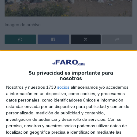
Imagen de archivo
Ceuta Ya! alza la voz reclamando planes específicos de
limpieza para las barriadas de Príncipe Alfonso, Felipe y
Arcos Quebrados. Y apunta con tino a esa Ceuta verde,
Su privacidad es importante para
nosotros
azul y tecnológica de la que tanto se habla, pero que
parece solo verse en los discursos oficiales.
Nosotros y nuestros 1733
socios
almacenamos y/o accedemos
a información en un dispositivo, como cookies, y procesamos
Hay dos Ceuta bien diferenciadas. Y una de ellas es la
datos personales, como identificadores únicos e información
que se ve obligada a pedir que se atiendan recursos
estándar enviada por un dispositivo para publicidad y contenido
personalizado, medición de publicidad y contenido,
básicos como es el que garantiza una limpieza.
investigación de audiencia y desarrollo de servicios.
Con su
permiso, nosotros y nuestros socios podemos utilizar datos de
No debería ser así. De hecho, no se tendría que debatir en
localización geográfica precisa e identificación mediante las
ningún pleno que un barrio tuviera servicios adecuados a