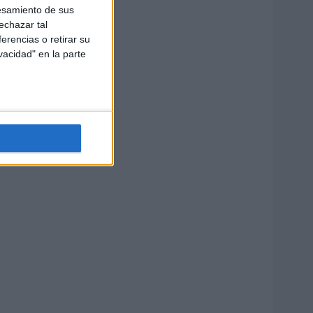
esamiento de sus
echazar tal
erencias o retirar su
vacidad" en la parte