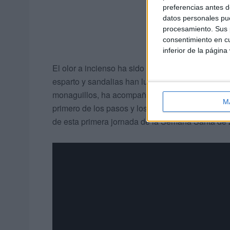
preferencias antes d
datos personales pue
procesamiento. Sus p
consentimiento en cu
inferior de la página
El olor a incienso ha sido el aroma por excelenci
esparto y sandalias han lucido en una tarde sole
monaguillos, ha acompañado a sus titulares. Los
M
primero de los pasos y los azul y blanco al segun
de esta primera jornada de la Semana Santa de 