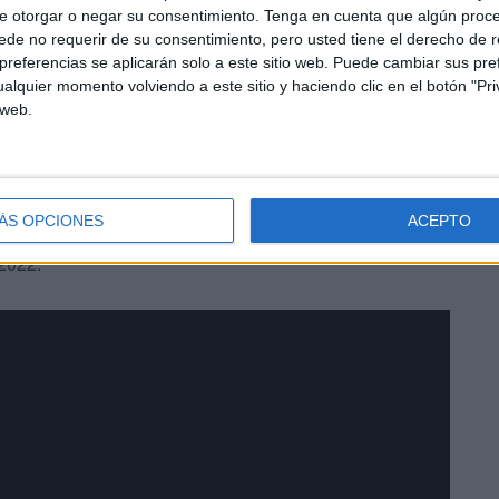
e otorgar o negar su consentimiento.
Tenga en cuenta que algún proc
de no requerir de su consentimiento, pero usted tiene el derecho de r
referencias se aplicarán solo a este sitio web. Puede cambiar sus pref
alquier momento volviendo a este sitio y haciendo clic en el botón "Pri
 web.
a, los tramos salían, los capirotes blancos con cíngulo y
ada. Los niños han sido protagonista porque, vestidos de
 que han ido de burdeo y blanco correspondían al
ÁS OPCIONES
ACEPTO
do. Sus caras de ilusión delataban lo bonito y especial
2022.