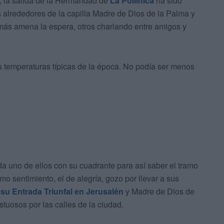
, la salida de la Hermandad de
La Pollinica
ha sido
 alrededores de la capilla Madre de Dios de la Palma y
más amena la espera, otros charlando entre amigos y
nas temperaturas típicas de la época. No podía ser menos
a uno de ellos con su cuadrante para así saber el tramo
o sentimiento, el de alegría, gozo por llevar a sus
su Entrada Triunfal en Jerusalén
y Madre de Dios de
uosos por las calles de la ciudad.