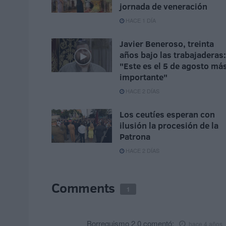
jornada de veneración
HACE 1 DÍA
Javier Beneroso, treinta
años bajo las trabajaderas:
"Este es el 5 de agosto má
importante"
HACE 2 DÍAS
Los ceutíes esperan con
ilusión la procesión de la
Patrona
HACE 2 DÍAS
Comments
1
Borreguismo 2.0
comentó:
hace 4 años