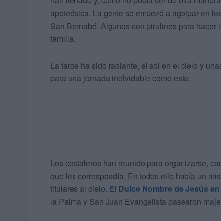
han llenado y, como no podía ser de otra manera
apoteósica. La gente se empezó a agolpar en los
San Bernabé. Algunos con pirulines para hacer 
familia.
La tarde ha sido radiante, el sol en el cielo y u
para una jornada inolvidable como esta.
Los costaleros han reunido para organizarse, cad
que les correspondía. En todos ello había un mism
titulares al cielo.
El Dulce Nombre de Jesús en 
la Palma y San Juan Evangelista pasearon majest