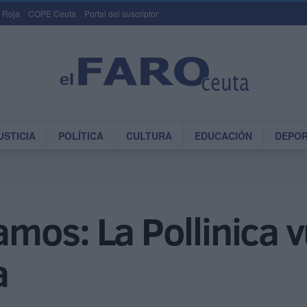
 Roja
COPE Ceuta
Portal del suscriptor
USTICIA
POLÍTICA
CULTURA
EDUCACIÓN
DEPO
os: La Pollinica vu
a