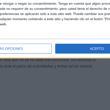
léfonos móviles.
e otorgar o negar su consentimiento.
Tenga en cuenta que algún proc
de no requerir de su consentimiento, pero usted tiene el derecho de r
referencias se aplicarán solo a este sitio web. Puede cambiar sus pref
dad que cada año inicia la Semana
alquier momento volviendo a este sitio y haciendo clic en el botón "Pri
 web.
risto para continuar por Edrisis y Pepe Serón, encarando
lvía a situar en la Gran Vía. Las obras en este neurálgico
ÁS OPCIONES
ACEPTO
na Santa tuviera lugar la carrera oficial en este punto,
a obra aún no se ha dado por concluida, los cofrades sí
nia ante el palco de autoridades y entrar así en carrera
.