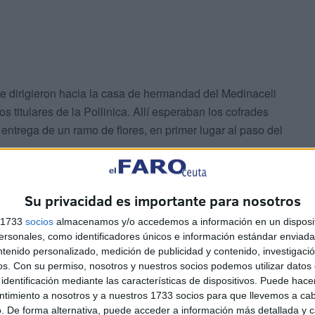
se dirigieron hacia la casa de hermandad del Medinaceli
s titulares de la Pollinica. Allí esperaban los cofrades
entrega de un ramo de flores, en primer lugar al paso del
Su privacidad es importante para nosotros
s 1733
socios
almacenamos y/o accedemos a información en un disposit
sonales, como identificadores únicos e información estándar enviada 
ntenido personalizado, medición de publicidad y contenido, investigaci
os.
Con su permiso, nosotros y nuestros socios podemos utilizar datos 
ación de penitencia que continuó camino hacia uno de
identificación mediante las características de dispositivos. Puede hacer
 esta hermandad. A su paso por los Jardines de la
ntimiento a nosotros y a nuestros 1733 socios para que llevemos a ca
linica, dejando preciosas estampas que muchos fieles se
. De forma alternativa, puede acceder a información más detallada y 