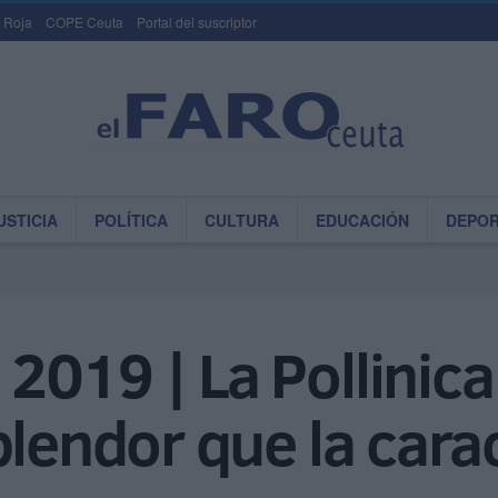
 Roja
COPE Ceuta
Portal del suscriptor
USTICIA
POLÍTICA
CULTURA
EDUCACIÓN
DEPO
2019 | La Pollinica
plendor que la cara