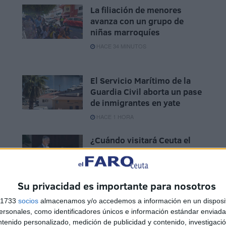
La filiación de menores
avanza con un grupo de
niñas marroquíes
HACE 34 MINUTOS
El Servicio Marítimo de la
Guardia Civil aborta un pase
de inmigrantes en yate
HACE 1 HORA
¿Cuándo visitará Ceuta el
Rey? El Gobierno responde
s
que "cuando sea oportuno"
HACE 1 HORA
Su privacidad es importante para nosotros
s 1733
socios
almacenamos y/o accedemos a información en un disposit
sonales, como identificadores únicos e información estándar enviada 
ntenido personalizado, medición de publicidad y contenido, investigaci