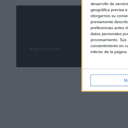
desarrollo de servici
geográfica precisa e 
otorgarnos su conse
previamente descrito
preferencias antes d
datos personales pue
procesamiento. Sus p
consentimiento en cu
Grupo Faro
Publicida
Grupo Faro © 2023
inferior de la página
M