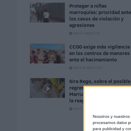
Proteger a niñas
marroquíes: prioridad ante
los casos de violación y
agresiones
HACE 4 MINUTOS
CCOO exige más vigilancia
en los centros de menores
ante el hacinamiento
HACE 43 MINUTOS
Sira Rego, sobre el posible
regreso de los menores a
Marruecos: “La prioridad e
la reagrupación familiar”
HACE 1 HORA
Nosotros y nuestro
procesamos datos per
para publicidad y co