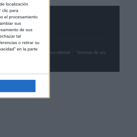
de localización
 clic para
bo el procesamiento
cambiar sus
esamiento de sus
echazar tal
erencias o retirar su
vacidad" en la parte
olítica de privacidad
Política editorial
Términos de uso