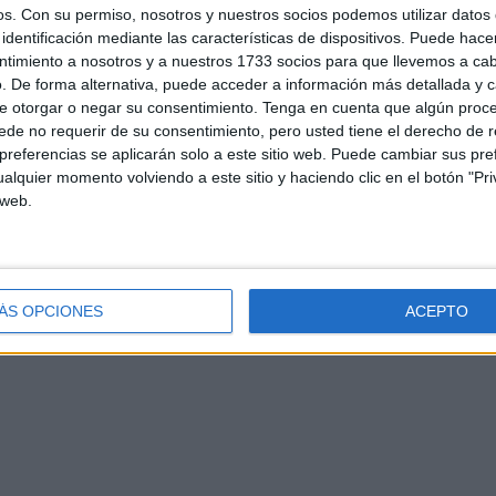
os.
Con su permiso, nosotros y nuestros socios podemos utilizar datos 
identificación mediante las características de dispositivos. Puede hacer
ntimiento a nosotros y a nuestros 1733 socios para que llevemos a ca
. De forma alternativa, puede acceder a información más detallada y 
e otorgar o negar su consentimiento.
Tenga en cuenta que algún proc
de no requerir de su consentimiento, pero usted tiene el derecho de r
referencias se aplicarán solo a este sitio web. Puede cambiar sus pref
alquier momento volviendo a este sitio y haciendo clic en el botón "Pri
d
Contacto
Aviso legal – Protección de datos
Política de cookies
P
 web.
ÁS OPCIONES
ACEPTO