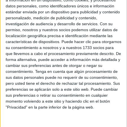
Related
Posts
datos personales, como identificadores únicos e información
estándar enviada por un dispositivo para publicidad y contenido
Ceuta necesita unidad para afrontar una
personalizado, medición de publicidad y contenido,
situación que no puede sostenerse sola
investigación de audiencia y desarrollo de servicios.
Con su
permiso, nosotros y nuestros socios podemos utilizar datos de
HACE 41 SEGUNDOS
localización geográfica precisa e identificación mediante las
características de dispositivos. Puede hacer clic para otorgarnos
IU pide que el CNI explique qué informes
su consentimiento a nosotros y a nuestros 1733 socios para
pudo elaborar para advertir de la
que llevemos a cabo el procesamiento previamente descrito. De
avalancha a Ceuta
forma alternativa, puede acceder a información más detallada y
HACE 21 MINUTOS
cambiar sus preferencias antes de otorgar o negar su
consentimiento.
Tenga en cuenta que algún procesamiento de
Carta abierta desde Ceuta: recuperar la
sus datos personales puede no requerir de su consentimiento,
confianza antes de que sea demasiado
pero usted tiene el derecho de rechazar tal procesamiento. Sus
tarde
preferencias se aplicarán solo a este sitio web. Puede cambiar
HACE 55 MINUTOS
sus preferencias o retirar su consentimiento en cualquier
momento volviendo a este sitio y haciendo clic en el botón
EEUU respalda la soberanía española de
"Privacidad" en la parte inferior de la página web.
Ceuta y Melilla
HACE 1 HORA