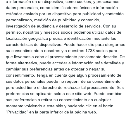
a información en un dispositivo, como cookies, y procesamos
datos personales, como identificadores únicos e información
estándar enviada por un dispositivo para publicidad y contenido
Related
Posts
personalizado, medición de publicidad y contenido,
investigación de audiencia y desarrollo de servicios.
Con su
La contracrónica del Ceuta-Málaga:
permiso, nosotros y nuestros socios podemos utilizar datos de
Faltan fichajes, pero sobran los motivos
localización geográfica precisa e identificación mediante las
para ilusionarse
características de dispositivos. Puede hacer clic para otorgarnos
HACE 20 MINUTOS
su consentimiento a nosotros y a nuestros 1733 socios para
que llevemos a cabo el procesamiento previamente descrito. De
Vecinos e inmigrantes que duermen en el
forma alternativa, puede acceder a información más detallada y
Sarchal se unen para limpiar la playa
cambiar sus preferencias antes de otorgar o negar su
consentimiento.
Tenga en cuenta que algún procesamiento de
HACE 53 MINUTOS
sus datos personales puede no requerir de su consentimiento,
El PSOE de Ceuta: "No podemos permitir
pero usted tiene el derecho de rechazar tal procesamiento. Sus
que ninguna mujer o niña se sienta
preferencias se aplicarán solo a este sitio web. Puede cambiar
desprotegida"
sus preferencias o retirar su consentimiento en cualquier
momento volviendo a este sitio y haciendo clic en el botón
HACE 1 HORA
"Privacidad" en la parte inferior de la página web.
Al menos 6 colegios de Ceuta sufren
entradas y daños a casi un mes del inicio