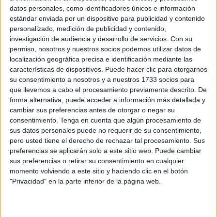
datos personales, como identificadores únicos e información
estándar enviada por un dispositivo para publicidad y contenido
Related
Posts
personalizado, medición de publicidad y contenido,
investigación de audiencia y desarrollo de servicios.
Con su
Detenido un marroquí: se metió incluso
permiso, nosotros y nuestros socios podemos utilizar datos de
en la cama de una mujer en el Paseo de
localización geográfica precisa e identificación mediante las
las Palmeras
características de dispositivos. Puede hacer clic para otorgarnos
su consentimiento a nosotros y a nuestros 1733 socios para
HACE 5 MINUTOS
que llevemos a cabo el procesamiento previamente descrito. De
forma alternativa, puede acceder a información más detallada y
Las imágenes virales sobre la crisis de
cambiar sus preferencias antes de otorgar o negar su
Ceuta que nunca ocurrieron
consentimiento.
Tenga en cuenta que algún procesamiento de
HACE 32 MINUTOS
sus datos personales puede no requerir de su consentimiento,
pero usted tiene el derecho de rechazar tal procesamiento. Sus
El drama humanitario del Tarajal persiste
preferencias se aplicarán solo a este sitio web. Puede cambiar
entre colchones, mantas y sueños rotos
sus preferencias o retirar su consentimiento en cualquier
HACE 47 MINUTOS
momento volviendo a este sitio y haciendo clic en el botón
"Privacidad" en la parte inferior de la página web.
Proteger a niñas marroquíes: prioridad
ante los casos de violación y agresiones
HACE 1 HORA