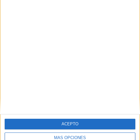
La filiación de menores avanza con un
grupo de niñas marroquíes
HACE 2 HORAS
CCOO exige más vigilancia en los centros
de menores ante el hacinamiento
HACE 2 HORAS
ACEPTO
MÁS OPCIONES