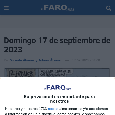
Domingo 17 de septiembre de
2023
Por
Vicente Álvarez y Adrián Álvarez
17/09/2023 - 08:00
Su privacidad es importante para
nosotros
Nosotros y nuestros 1733
socios
almacenamos y/o accedemos
a información en un dispositivo, como cookies, y procesamos