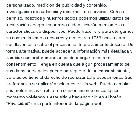
personalizado, medición de publicidad y contenido,
La festividad de Diwali es muchas veces confundida con el
investigación de audiencia y desarrollo de servicios.
Con su
año nuevo hindú, pero no es así, en la India los seguidores
permiso, nosotros y nuestros socios podemos utilizar datos de
del Sanatana Dharma o hinduismo celebran el año nuevo
localización geográfica precisa e identificación mediante las
características de dispositivos. Puede hacer clic para otorgarnos
durante el mes de Chaitra (equivalente a marzo/abril). El
su consentimiento a nosotros y a nuestros 1733 socios para
año hindú en el que nos encontramos es el Yugabda
que llevemos a cabo el procesamiento previamente descrito. De
5.127.
forma alternativa, puede acceder a información más detallada y
cambiar sus preferencias antes de otorgar o negar su
Si quisiéramos hacer un estudio comparativo con otras
consentimiento.
Tenga en cuenta que algún procesamiento de
tradiciones religiosas, podríamos decir que Diwali equivale
sus datos personales puede no requerir de su consentimiento,
a las Navidades cristianas. Mientras que en el cristianismo
pero usted tiene el derecho de rechazar tal procesamiento. Sus
preferencias se aplicarán solo a este sitio web. Puede cambiar
se celebra el nacimiento de Jesús, los hindúes durante la
sus preferencias o retirar su consentimiento en cualquier
festividad de Diwali celebramos el regreso de Dios en su
momento volviendo a este sitio y haciendo clic en el botón
forma de Sri Rama. Bien, la pregunta podría ser ¿entonces
"Privacidad" en la parte inferior de la página web.
por qué se dice que entramos en el año tal o celebramos el
año…? En la India existen varios calendarios religiosos,
uno de ellos es el Vikrama Samvat seguido especialmente
en el noroeste del país. Este calendario se instauró