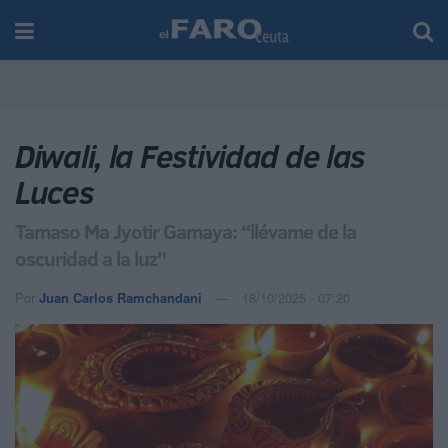
Diwali, la Festividad de las
Luces
Tamaso Ma Jyotir Gamaya: “llévame de la
oscuridad a la luz”
Por
Juan Carlos Ramchandani
18/10/2025 - 07:20