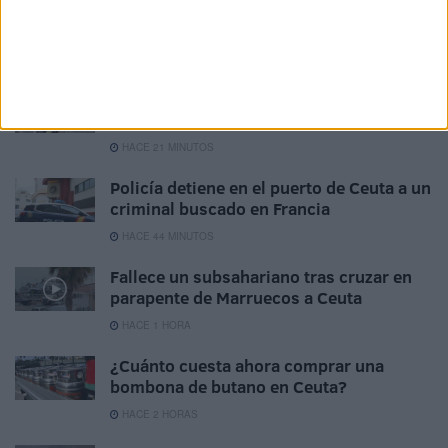
Related
Posts
El 'Murube' se pone a punto: todas las
obras previstas, al detalle
HACE 21 MINUTOS
Policía detiene en el puerto de Ceuta a un
criminal buscado en Francia
HACE 44 MINUTOS
Fallece un subsahariano tras cruzar en
parapente de Marruecos a Ceuta
HACE 1 HORA
¿Cuánto cuesta ahora comprar una
bombona de butano en Ceuta?
HACE 2 HORAS