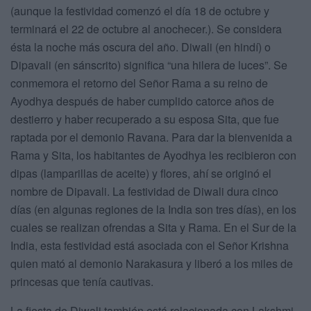
(aunque la festividad comenzó el día 18 de octubre y
terminará el 22 de octubre al anochecer.). Se considera
ésta la noche más oscura del año. Diwali (en hindí) o
Dipavali (en sánscrito) significa “una hilera de luces”. Se
conmemora el retorno del Señor Rama a su reino de
Ayodhya después de haber cumplido catorce años de
destierro y haber recuperado a su esposa Sita, que fue
raptada por el demonio Ravana. Para dar la bienvenida a
Rama y Sita, los habitantes de Ayodhya les recibieron con
dipas (lamparillas de aceite) y flores, ahí se originó el
nombre de Dipavali. La festividad de Diwali dura cinco
días (en algunas regiones de la India son tres días), en los
cuales se realizan ofrendas a Sita y Rama. En el Sur de la
India, esta festividad está asociada con el Señor Krishna
quien mató al demonio Narakasura y liberó a los miles de
princesas que tenía cautivas.
La fiesta de Diwali también está relacionada con Lakshmi