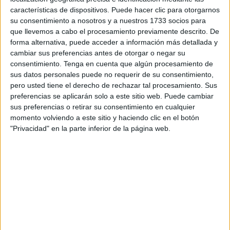
características de dispositivos. Puede hacer clic para otorgarnos
a la hora de opositar, miembros del tribunal que puntúan
su consentimiento a nosotros y a nuestros 1733 socios para
sin asistir a las pruebas, instalaciones inadecuadas para
que llevemos a cabo el procesamiento previamente descrito. De
los ejercicios, valoraciones idénticas en los items, incluso
forma alternativa, puede acceder a información más detallada y
de los vocales fantasmas ( que estaban fuera de la sala en
cambiar sus preferencias antes de otorgar o negar su
consentimiento.
Tenga en cuenta que algún procesamiento de
un ejercicio práctico) etc...
sus datos personales puede no requerir de su consentimiento,
pero usted tiene el derecho de rechazar tal procesamiento. Sus
Imaginemos una oposición para sepulturero (valga el
preferencias se aplicarán solo a este sitio web. Puede cambiar
ejemplo) y que el tribunal estuviera constituido por un
sus preferencias o retirar su consentimiento en cualquier
médico, un arquitecto, un profesor de Filosofía, tres
momento volviendo a este sitio y haciendo clic en el botón
sindicalistas que no han estado en un entierro en su vida y,
"Privacidad" en la parte inferior de la página web.
pongamos también, a dos profesionales en inhumaciones.
Los opositores recurren a la justicia y el juez detecta
irregularidades manifiestas haciendo repetir el examen.
Se repite el examen y el muerto se queda sin enterrar
porque ninguno de los opositores aprueba. Estos sufridos
candidatos vuelven a señalar más irregularidades en el