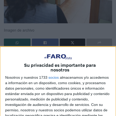
Imagen de archivo
Utopía y distopía son dos conceptos opuestos que
describen visiones contrarias. La utopía de una oposición
Su privacidad es importante para
es un proceso ideal, perfecto y justo, a menudo imaginado
nosotros
como un futuro mejor y armonioso. La distopía, por el
Nosotros y nuestros 1733
socios
almacenamos y/o accedemos
contrario, es la antítesis de la utopía: unos procesos
a información en un dispositivo, como cookies, y procesamos
selectivos imaginarios y ficticios con características
datos personales, como identificadores únicos e información
estándar enviada por un dispositivo para publicidad y contenido
indeseables como enchufismo, mala fe en la redacción de
personalizado, medición de publicidad y contenido,
las pruebas deshumanización de los opositores
investigación de audiencia y desarrollo de servicios.
Con su
indefensos, irregularidades manifiestas que sirven como
permiso, nosotros y nuestros socios podemos utilizar datos de
advertencia sobre los peligros de las tendencias actuales
localización geográfica precisa e identificación mediante las