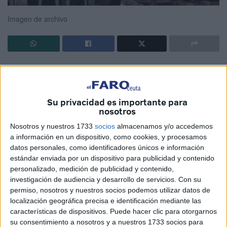
Imagen de archivo
Dice el Gobierno que seguirá muy de cerca los discursos
de odio que puedan derivarse o potenciarse a raíz de la
prohibición de actos religiosos que celebraba la
Su privacidad es importante para
comunidad musulmana en Jumilla (Murcia).
nosotros
Nosotros y nuestros 1733
socios
almacenamos y/o accedemos
Se activará el observatorio contra el racismo y se
a información en un dispositivo, como cookies, y procesamos
atenderán los mensajes que puedan sucederse como
datos personales, como identificadores únicos e información
atentado a la libertad y dignidad de las personas.
estándar enviada por un dispositivo para publicidad y contenido
personalizado, medición de publicidad y contenido,
Una mera campaña que busca únicamente tapar el
investigación de audiencia y desarrollo de servicios.
Con su
auténtico origen del problema suscitado, pero no poner el
permiso, nosotros y nuestros socios podemos utilizar datos de
localización geográfica precisa e identificación mediante las
foco en lo realmente grave: que dos partidos sean capaces
características de dispositivos. Puede hacer clic para otorgarnos
de sacar adelante este tipo de prohibiciones hoy en día.
su consentimiento a nosotros y a nuestros 1733 socios para