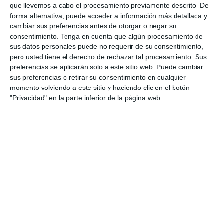
que llevemos a cabo el procesamiento previamente descrito. De
Ahí está la clave, en el terreno que van ganando partidos
forma alternativa, puede acceder a información más detallada y
con posicionamientos y creencias cada vez más radicales
cambiar sus preferencias antes de otorgar o negar su
que se creen con la potestad de acusar a los demás de ser
consentimiento.
Tenga en cuenta que algún procesamiento de
responsables, precisamente, de lo que ellos son.
sus datos personales puede no requerir de su consentimiento,
pero usted tiene el derecho de rechazar tal procesamiento. Sus
El argumento de la defensa de la identidad y la protección
preferencias se aplicarán solo a este sitio web. Puede cambiar
sus preferencias o retirar su consentimiento en cualquier
de las manifestaciones religiosas tradicionales es tan
momento volviendo a este sitio y haciendo clic en el botón
absurdo como propio de unos partidos que se creen los
"Privacidad" en la parte inferior de la página web.
dueños de España, o, mejor dicho, de su España y su
forma de entenderla.
PP y Vox en Jumilla han conseguido impedir unas
manifestaciones que a nadie hacen daño y que están
normalizadas sin mayor atisbo de crispación. A su vez,
logran avivar el fuego de la confrontación. Eso han
conseguido y mucho más.
Ahí está el problema, que la sociedad no sea consciente